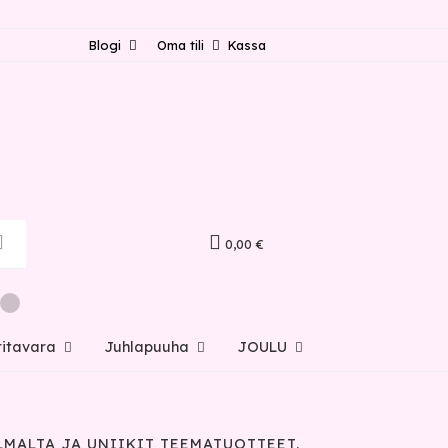
Blogi
Oma tili
Kassa
0,00 €
ritavara
Juhlapuuha
JOULU
LMALTA JA UNIIKIT TEEMATUOTTEET.