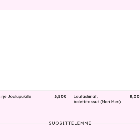
irje Joulupukille
3
,
50
€
Lautasliinat,
8
,
00
balettitossut (Meri Meri)
SUOSITTELEMME