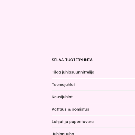
SELAA TUOTERYHMIÄ
Tilaa juhlasuunnittelija
Teemajuhlat
Kausijuhlat
Kattaus & somistus
Lahjat ja paperitavara
Juhlapuuha