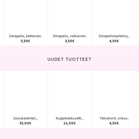
Ilmapallo, keltainen..
Ilmapallo, valkoinen..
Ilmapallolajitelma,..
3
,
50
€
3
,
50
€
4
,
50
€
UUDET TUOTTEET
Joulukalenteri,..
Kuppikakkusetti,..
Tatuoinnit, sirkus..
55
,
00
€
16
,
00
€
4
,
50
€