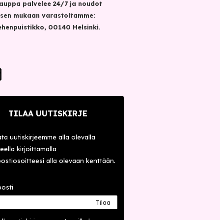
auppa palvelee 24/7 ja noudot
sen mukaan varastoltamme:
henpuistikko, 00140 Helsinki.
TILAA UUTISKIRJE
lata uutiskirjeemme alla olevalla
ella kirjoittamalla
ostiosoitteesi alla olevaan kenttään.
osti
Tilaa