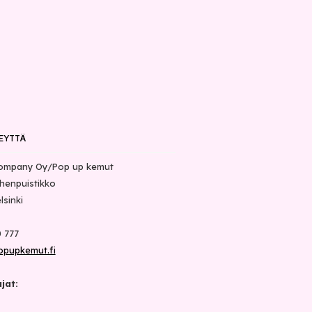
EYTTÄ
ompany Oy/Pop up kemut
henpuistikko
lsinki
 777
opupkemut.fi
jat: