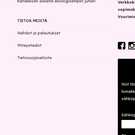
Kahdeksan askelta ekologisempiin juhliin
Verkkok
sopimuk
Vuorimie
TIETOA MEISTÄ
Vaihdot ja palautukset
Yhteystiedot
Tietosuojaseloste
Voit ti
lomakke
sähköp
Sähköp