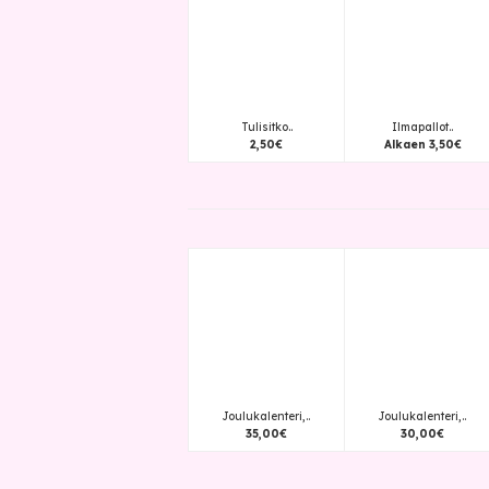
Tulisitko..
Ilmapallot..
2
,
50
€
Alkaen
3
,
50
€
Joulukalenteri,..
Joulukalenteri,..
35
,
00
€
30
,
00
€