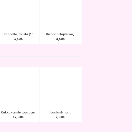
Ilmapallo, musta (10..
Ilmapallolajitelma,..
3
,
50
€
4
,
50
€
Kakkukoriste, pompom..
Lautasliinat,..
12
,
00
€
7
,
00
€