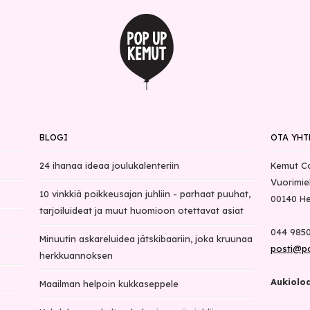
BLOGI
OTA YHT
24 ihanaa ideaa joulukalenteriin
Kemut C
Vuorimie
10 vinkkiä poikkeusajan juhliin - parhaat puuhat,
00140
He
tarjoiluideat ja muut huomioon otettavat asiat
044 9850
Minuutin askareluidea jätskibaariin, joka kruunaa
posti@p
herkkuannoksen
Aukioloa
Maailman helpoin kukkaseppele