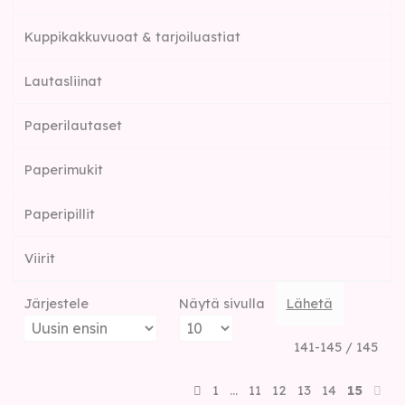
Kuppikakkuvuoat & tarjoiluastiat
Lautasliinat
Paperilautaset
Paperimukit
Paperipillit
Viirit
Järjestele
Näytä sivulla
Lähetä
141-145 / 145
1
…
11
12
13
14
15