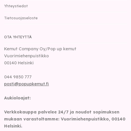
Yhteystiedot
Tietosuojaseloste
OTA YHTEYTTÄ
Kemut Company Oy/Pop up kemut
Vuorimiehenpuistikko
00140
Helsinki
044 9850 777
posti@popupkemut.fi
Aukioloajat:
Verkkokauppa palvelee 24/7 ja noudot sopimuksen
mukaan varastoltamme: Vuorimiehenpuistikko, 00140
Helsinki.