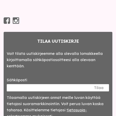
TILAA UUTISKIRJE
Voit tilata uutiskirjeemme alla olevalla lomakkeella
kirjoittamalla sähköpostiosoitteesi alla olevaan
kenttään.
Sähköposti
Tilaa
Tilaamalla uutis­kirjeen annat meille luvan käyttää
tietojasi suora­markkinointiin. Voit perua luvan koska
tahansa. Käsittelemme tietojasi
tieto­suoja­