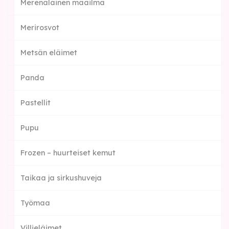
Merenalainen maailma
Merirosvot
Metsän eläimet
Panda
Pastellit
Pupu
Frozen – huurteiset kemut
Taikaa ja sirkushuveja
Työmaa
Villieläimet