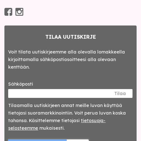
TILAA UUTISKIRJE
Voit tilata uutiskirjeemme alla olevalla lomakkeella
kirjoittamalla sähköpostiosoitteesi alla olevaan
kenttään.
Sähköposti
Tilaa
Tilaamalla uutis­kirjeen annat meille luvan käyttää
tietojasi suora­markkinointiin. Voit perua luvan koska
tahansa. Käsittelemme tietojasi
tieto­suoja­
selosteemme
mukaisesti.