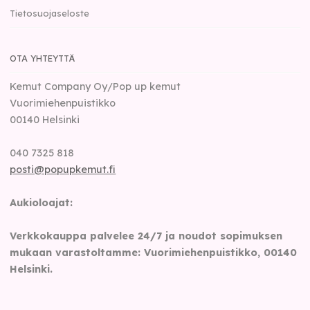
Tietosuojaseloste
OTA YHTEYTTÄ
Kemut Company Oy/Pop up kemut
Vuorimiehenpuistikko
00140
Helsinki
040 7325 818
posti@popupkemut.fi
Aukioloajat:
Verkkokauppa palvelee 24/7 ja noudot sopimuksen
mukaan varastoltamme: Vuorimiehenpuistikko, 00140
Helsinki.