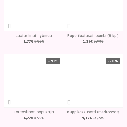
Lautasliinat, työmaa
Paperilautaset, bambi (8 kpl)
1
,
77
€
5
,
90
€
1
,
17
€
3
,
90
€
-70%
-70%
Lautasliinat, papukaija
Kuppikakkusetti (merirosvot)
1
,
77
€
5
,
90
€
4
,
17
€
13
,
90
€