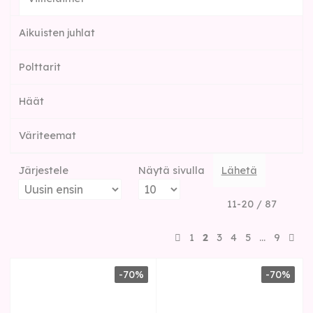
Aikuisten juhlat
Polttarit
Häät
Väriteemat
Järjestele
Näytä sivulla
Lähetä
11-20 / 87
1
2
3
4
5
…
9
-70%
-70%