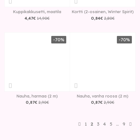
Kuppikakkusetti, maatila
Kortti (2-osainen, Winter Spirit)
4
,
47
€
14
,
90
€
0
,
84
€
2
,
80
€
-70%
-70%
Nauha, harmaa (2 m)
Nauha, vanha roosa (2 m)
0
,
87
€
2
,
90
€
0
,
87
€
2
,
90
€
1
2
3
4
5
…
9