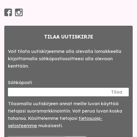
TILAA UUTISKIRJE
Voit tilata uutiskirjeemme alla olevalla lomakkeella
kirjoittamalla sähköpostiosoitteesi alla olevaan
kenttään.
Sähköposti
Tilaa
Tilaamalla uutis­kirjeen annat meille luvan käyttää
tietojasi suora­markkinointiin. Voit perua luvan koska
tahansa. Käsittelemme tietojasi
tieto­suoja­
selosteemme
mukaisesti.