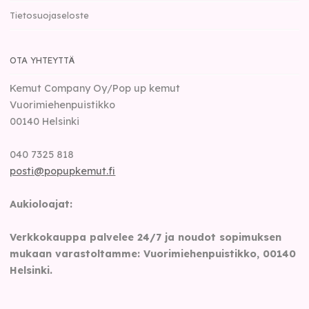
Tietosuojaseloste
OTA YHTEYTTÄ
Kemut Company Oy/Pop up kemut
Vuorimiehenpuistikko
00140
Helsinki
040 7325 818
posti@popupkemut.fi
Aukioloajat:
Verkkokauppa palvelee 24/7 ja noudot sopimuksen
mukaan varastoltamme: Vuorimiehenpuistikko, 00140
Helsinki.