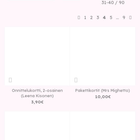
31-40 / 90
1
2
3
4
5
…
9
Onnittelukortti, 2-osainen
Pakettikortit (Mrs Mighetto)
(Leena Kisonen)
10
,
00
€
3
,
90
€