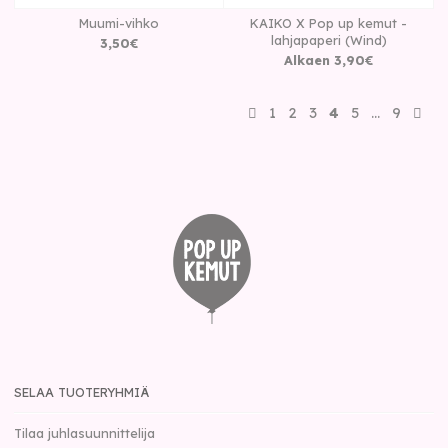
Muumi-vihko
KAIKO X Pop up kemut -
lahjapaperi (Wind)
3
,
50
€
Alkaen
3
,
90
€
1
2
3
4
5
…
9
SELAA TUOTERYHMIÄ
Tilaa juhlasuunnittelija