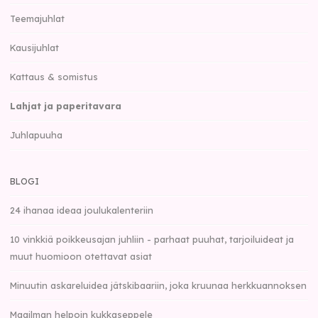
Teemajuhlat
Kausijuhlat
Kattaus & somistus
Lahjat ja paperitavara
Juhlapuuha
BLOGI
24 ihanaa ideaa joulukalenteriin
10 vinkkiä poikkeusajan juhliin - parhaat puuhat, tarjoiluideat ja
muut huomioon otettavat asiat
Minuutin askareluidea jätskibaariin, joka kruunaa herkkuannoksen
Maailman helpoin kukkaseppele