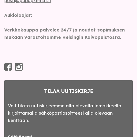
posti@popupkemut.fi
Aukioloajat:
Verkkokauppa palvelee 24/7 ja noudot sopimuksen
mukaan varastoltamme Helsingin Kaivopuistosta.
TILAA UUTISKIRJE
Voit tilata uutiskirjeemme alla olevalla lomakkeella
kirjoittamalla sähköpostiosoitteesi alla olevaan
kenttään.
Sähköposti