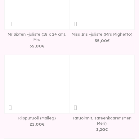
Mr Sixten -juliste (18 x 24 cm),
Miss Iris -juliste (Mrs Mighetto)
Mrs
35
,
00
€
35
,
00
€
Riipputuoli (Maileg)
Tatuoinnit, sateenkaaret (Meri
Meri)
21
,
00
€
3
,
20
€