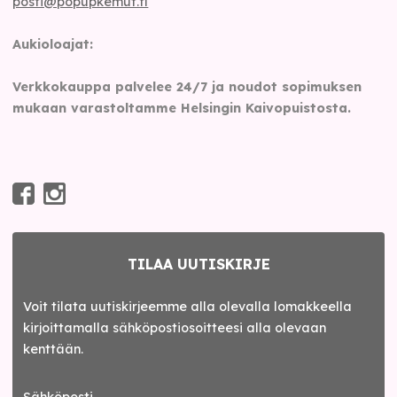
posti@popupkemut.fi
Aukioloajat:
Verkkokauppa palvelee 24/7 ja noudot sopimuksen
mukaan varastoltamme Helsingin Kaivopuistosta.
TILAA UUTISKIRJE
Voit tilata uutiskirjeemme alla olevalla lomakkeella
kirjoittamalla sähköpostiosoitteesi alla olevaan
kenttään.
Sähköposti