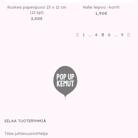
Ruskea paperipussi 23 x 12 cm
Nalle leipoo -kortti
(12 kpl)
1
,
90
€
2
,
50
€
1
…
4
5
6
…
9
SELAA TUOTERYHMIÄ
Tilaa juhlasuunnittelija