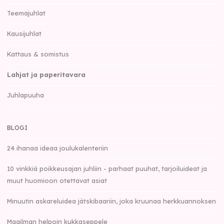
Teemajuhlat
Kausijuhlat
Kattaus & somistus
Lahjat ja paperitavara
Juhlapuuha
BLOGI
24 ihanaa ideaa joulukalenteriin
10 vinkkiä poikkeusajan juhliin - parhaat puuhat, tarjoiluideat ja
muut huomioon otettavat asiat
Minuutin askareluidea jätskibaariin, joka kruunaa herkkuannoksen
Maailman helpoin kukkaseppele