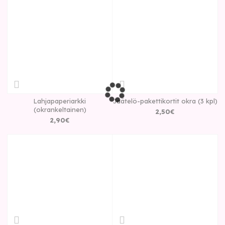
Lahjapaperiarkki
Jäätelö-pakettikortit okra (3 kpl)
(okrankeltainen)
2
,
50
€
2
,
90
€