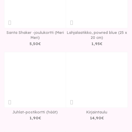
Santa Shaker -joulukortti (Meri
Lahjalaatikko, powred blue (25 x
Meri)
20 cm)
5
,
50
€
1
,
95
€
Juhlat-postikortti (häät)
Kirjaintaulu
1
,
90
€
14
,
90
€