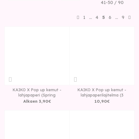
41-50 / 90
1
…
4
5
6
…
9
KAIKO X Pop up kemut -
KAIKO X Pop up kemut -
lahjapaperi (Spring
lahjapaperilajitelma (3
Alkaen
3
,
90
€
10
,
90
€