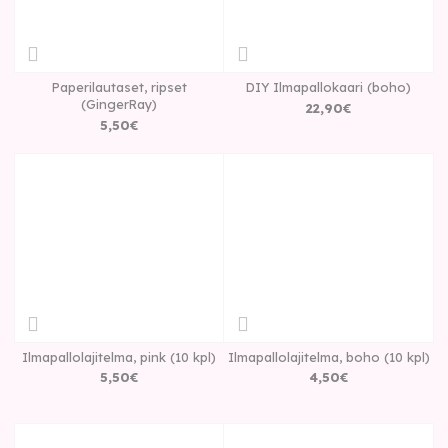
Paperilautaset, ripset
DIY Ilmapallokaari (boho)
(GingerRay)
22
,
90
€
5
,
50
€
Ilmapallolajitelma, pink (10 kpl)
Ilmapallolajitelma, boho (10 kpl)
5
,
50
€
4
,
50
€