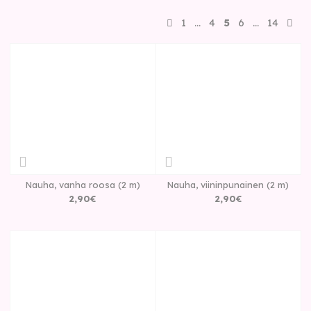
1
…
4
5
6
…
14
Nauha, vanha roosa (2 m)
Nauha, viininpunainen (2 m)
2
,
90
€
2
,
90
€