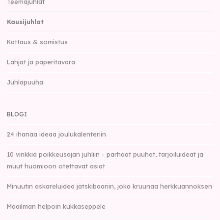
Teemajuhlat
Kausijuhlat
Kattaus & somistus
Lahjat ja paperitavara
Juhlapuuha
BLOGI
24 ihanaa ideaa joulukalenteriin
10 vinkkiä poikkeusajan juhliin - parhaat puuhat, tarjoiluideat ja
muut huomioon otettavat asiat
Minuutin askareluidea jätskibaariin, joka kruunaa herkkuannoksen
Maailman helpoin kukkaseppele