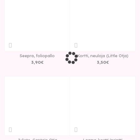
Seepra, foliopallo
Kortti, neuloja (Little Otja)
3
,
90
€
3
,
50
€
Juliste, Captain Otja
Laama-kortti/printti