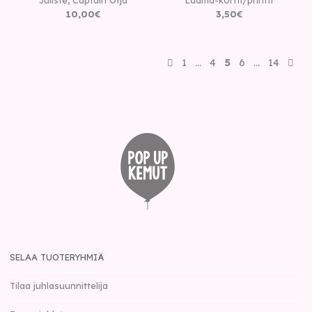
10
,
00
€
3
,
50
€
1
…
4
5
6
…
14
SELAA TUOTERYHMIÄ
Tilaa juhlasuunnittelija