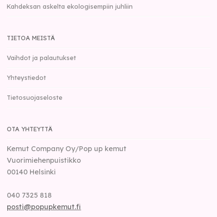
Kahdeksan askelta ekologisempiin juhliin
TIETOA MEISTÄ
Vaihdot ja palautukset
Yhteystiedot
Tietosuojaseloste
OTA YHTEYTTÄ
Kemut Company Oy/Pop up kemut
Vuorimiehenpuistikko
00140
Helsinki
040 7325 818
posti@popupkemut.fi