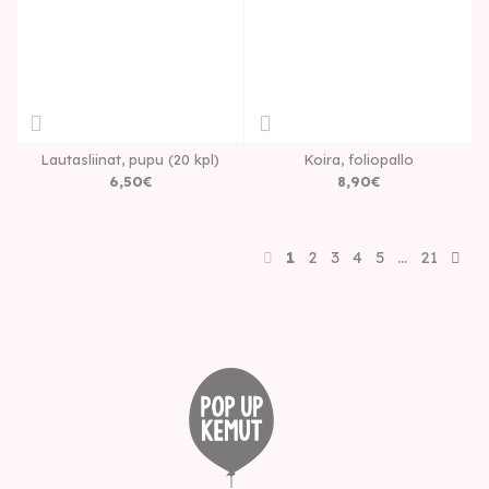
Lautasliinat, pupu (20 kpl)
Koira, foliopallo
6
,
50
€
8
,
90
€
1
2
3
4
5
…
21