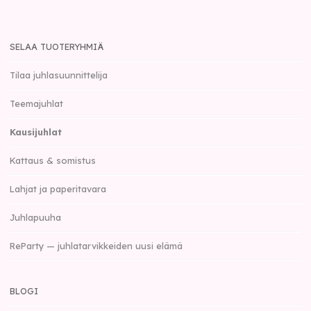
SELAA TUOTERYHMIÄ
Tilaa juhlasuunnittelija
Teemajuhlat
Kausijuhlat
Kattaus & somistus
Lahjat ja paperitavara
Juhlapuuha
ReParty — juhlatarvikkeiden uusi elämä
BLOGI