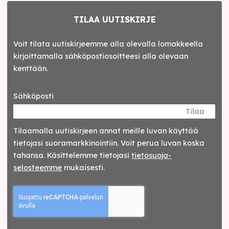
TILAA UUTISKIRJE
Voit tilata uutiskirjeemme alla olevalla lomakkeella
kirjoittamalla sähköpostiosoitteesi alla olevaan
kenttään.
Sähköposti
Tilaa
Tilaamalla uutis­kirjeen annat meille luvan käyttää
tietojasi suora­markkinointiin. Voit perua luvan koska
tahansa. Käsittelemme tietojasi
tieto­suoja­
selosteemme
mukaisesti.