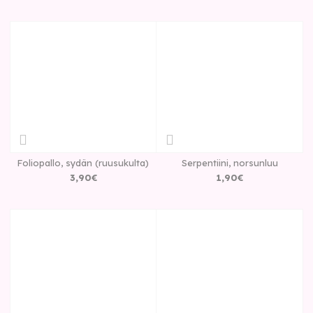
Foliopallo, sydän (ruusukulta)
Serpentiini, norsunluu
3
,
90
€
1
,
90
€