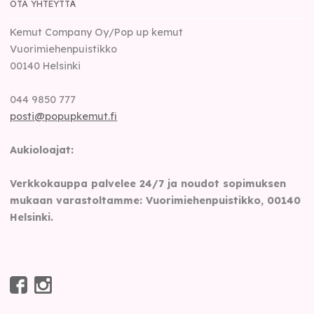
OTA YHTEYTTÄ
Kemut Company Oy/Pop up kemut
Vuorimiehenpuistikko
00140
Helsinki
044 9850 777
posti@popupkemut.fi
Aukioloajat:
Verkkokauppa palvelee 24/7 ja noudot sopimuksen
mukaan varastoltamme: Vuorimiehenpuistikko, 00140
Helsinki.