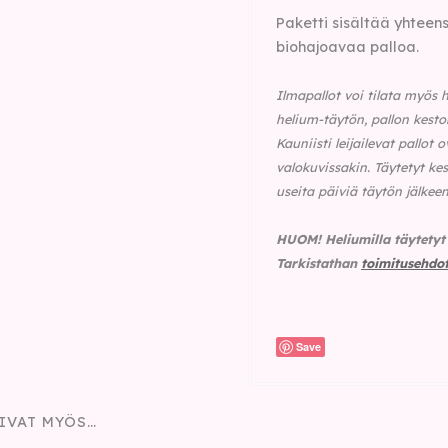
Paketti sisältää yhtee
biohajoavaa palloa.
Ilmapallot voi tilata myös h
helium-täytön, pallon kesto
Kauniisti leijailevat pallot
valokuvissakin. Täytetyt ke
useita päiviä täytön jälkeen
HUOM!
Heliumilla täytety
Tarkistathan
toimitusehdo
Save
IVAT MYÖS…