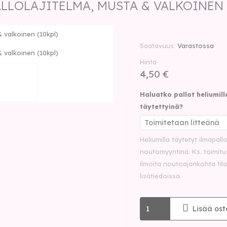
LLOLAJITELMA, MUSTA & VALKOINEN 
& valkoinen (10kpl)
Saatavuus
Varastossa
& valkoinen (10kpl)
Hinta
4,50 €
Haluatko pallot heliumill
täytettyinä?
Heliumilla täytetyt ilmapall
noutomyyntinä. Ks. toimitu
ilmoita noutoajankohta til
lisätiedoissa.
Lisää ost