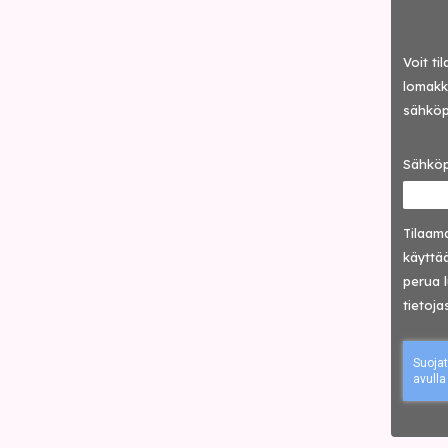
Voit ti
lomakke
sähköp
Sähköp
Tilaama
käyttää
perua 
tietoja