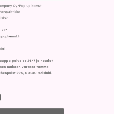
ompany Oy/Pop up kemut
henpuistikko
lsinki
 777
opupkemut.fi
jat:
auppa palvelee 24/7 ja noudot
sen mukaan varastoltamme:
henpuistikko, 00140 Helsinki.