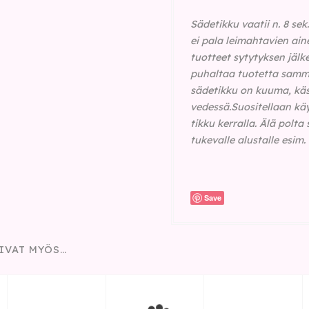
Sädetikku vaatii n. 8 sek
ei pala leimahtavien aine
tuotteet sytytyksen jälke
puhaltaa tuotetta sammuks
sädetikku on kuuma, käsi
vedessä.
Suositellaan kä
tikku kerralla. Älä polt
tukevalle alustalle esim
Save
IVAT MYÖS…