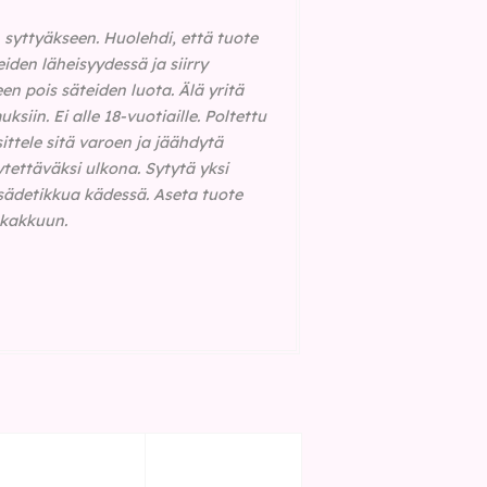
. syttyäkseen. Huolehdi, että tuote
iden läheisyydessä ja siirry
en pois säteiden luota. Älä yritä
iin. Ei alle 18-vuotiaille. Poltettu
ttele sitä varoen ja jäähdytä
ytettäväksi ulkona.
Sytytä yksi
a sädetikkua kädessä. Aseta tuote
. kakkuun.