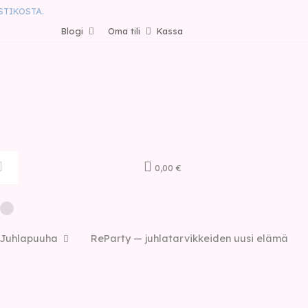
STIKOSTA.
Blogi
Oma tili
Kassa
0,00 €
Juhlapuuha
ReParty — juhlatarvikkeiden uusi elämä