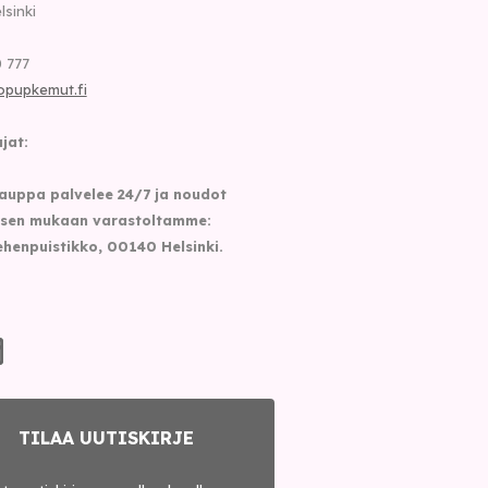
lsinki
 777
opupkemut.fi
jat:
auppa palvelee 24/7 ja noudot
sen mukaan varastoltamme:
henpuistikko, 00140 Helsinki.
TILAA UUTISKIRJE