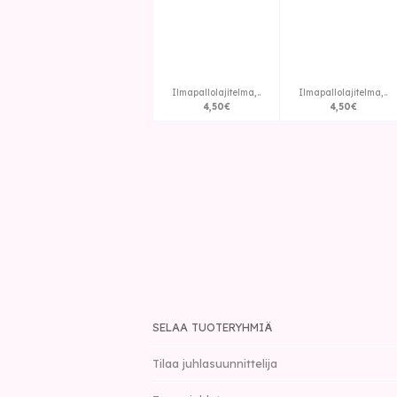
Ilmapallolajitelma,..
Ilmapallolajitelma,..
4
,
50
€
4
,
50
€
SELAA TUOTERYHMIÄ
Tilaa juhlasuunnittelija