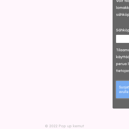
Voit ti
lomakke
sähköp
Sähköp
Tilaama
käyttää
perua 
tietoja
© 2022 Pop up kemut