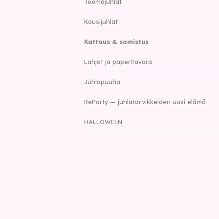
Teemajuhlat
Kausijuhlat
Kattaus & somistus
Lahjat ja paperitavara
Juhlapuuha
ReParty — juhlatarvikkeiden uusi elämä
HALLOWEEN