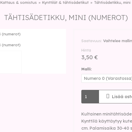
Kattaus & somistus
Kynttilät & tähtisädetikut
Tähtisädetikku, mini
TÄHTISÄDETIKKU, MINI (NUMEROT)
i (numerot)
Saatavuus
Vaihtelee mall
i (numerot)
Hinta
3,50 €
Malli:
Lisää ost
Kultainen minitähtisäde
Kynttilä käyttäytyy kut
cm. Palamisaika 30-40 s