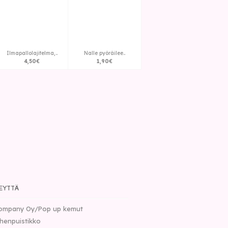
Ilmapallolajitelma,..
Nalle pyöräilee..
4
,
50
€
1
,
90
€
EYTTÄ
ompany Oy/Pop up kemut
henpuistikko