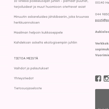
10 vinkkiä poikkeusajan juhliin - parhaat puuhat,
00140
He
tarjoiluideat ja muut huomioon otettavat asiat
044 9850
Minuutin askareluidea jätskibaariin, joka kruunaa
posti@p
herkkuannoksen
Aukioloa
Maailman helpoin kukkaseppele
Kahdeksan askelta ekologisempiin juhliin
Verkkok
sopimuk
Vuorimie
TIETOA MEISTÄ
Vaihdot ja palautukset
Yhteystiedot
Tietosuojaseloste