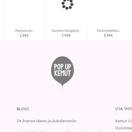
Merirosvon..
Numero foliopallo,..
Tähtisädetikku..
1
,
30
€
7
,
90
€
5
,
50
€
BLOGI
OTA YHT
24 ihanaa ideaa joulukalenteriin
Kemut C
Vuorimie