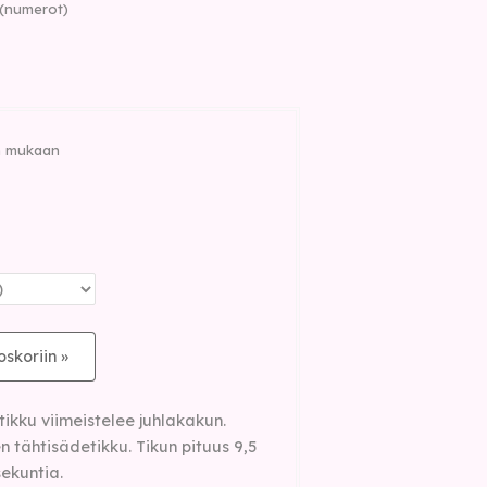
 (numerot)
in mukaan
oskoriin »
tikku viimeistelee juhlakakun.
en tähtisädetikku.
Tikun pituus 9,5
ekuntia.