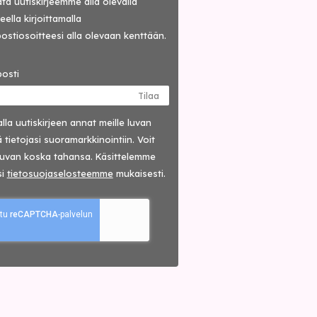
lata uutiskirjeemme alla olevalla
ella kirjoittamalla
ostiosoitteesi alla olevaan kenttään.
osti
Tilaa
lla uutis­kirjeen annat meille luvan
 tietojasi suora­markkinointiin. Voit
luvan koska tahansa. Käsittelemme
si
tieto­suoja­selosteemme
mukaisesti.