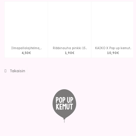
Ilmapallolajitelma,..
Ribbinauha pinkki 15..
KAIKO X Pop up kemut..
4
,
50
€
1
,
90
€
10
,
90
€
Takaisin