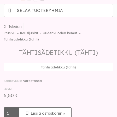
SELAA TUOTERYHMIÄ
Takaisin
Etusivu
Kausijuhlat
Uudenvuoden kemut
Tähtisädetikku (tähti)
TÄHTISÄDETIKKU (TÄHTI)
Tähtisädetikku (tähti)
Saatavuus
Varastossa
Hinta
5,50 €
Lisää ostoskoriin »