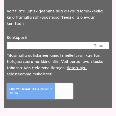
Voit tilata uutiskirjeemme alla olevalla lomakkeella
kirjoittamalla sähköpostiosoitteesi alla olevaan
kenttään.
Sähköposti
Tilaa
Tilaamalla uutis­kirjeen annat meille luvan käyttää
tietojasi suora­markkinointiin. Voit perua luvan koska
tahansa. Käsittelemme tietojasi
tieto­suoja­
selosteemme
mukaisesti.