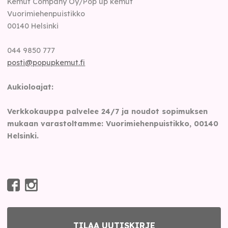
Kemut Company Oy/Pop up kemut
Vuorimiehenpuistikko
00140
Helsinki
044 9850 777
posti@popupkemut.fi
Aukioloajat:
Verkkokauppa palvelee 24/7 ja noudot sopimuksen
mukaan varastoltamme: Vuorimiehenpuistikko, 00140
Helsinki.
TILAA UUTISKIRJE