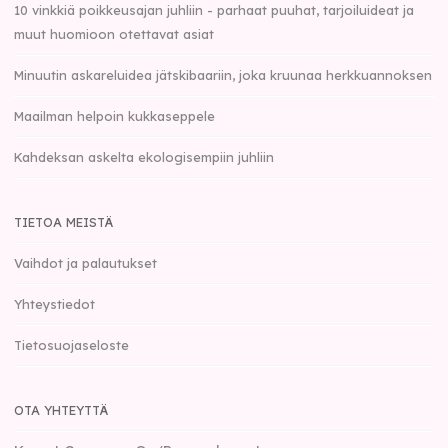
10 vinkkiä poikkeusajan juhliin - parhaat puuhat, tarjoiluideat ja
muut huomioon otettavat asiat
Minuutin askareluidea jätskibaariin, joka kruunaa herkkuannoksen
Maailman helpoin kukkaseppele
Kahdeksan askelta ekologisempiin juhliin
TIETOA MEISTÄ
Vaihdot ja palautukset
Yhteystiedot
Tietosuojaseloste
OTA YHTEYTTÄ