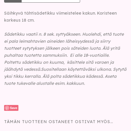
Säihkyvä tähtisädetikku viimeistelee kakun. Koristeen
korkeus 18 cm.
Sädetikku vaatii n. 8 sek. syttyäkseen. Huolehdi, että tuote
ei pala leimahtavien aineiden läheisyydessä ja siirry
tuotteet sytytyksen jälkeen pois säteiden luota. Älä yritä
puhaltaa tuotetta sammuksiin. Ei alle 18-vuotiaille.
Poltettu sädetikku on kuuma, käsittele sitä varoen ja
jäähdytä vedessä.
Suositellaan käytettäväksi ulkona.
Sytytä
yksi tikku kerralla. Älä polta sädetikkua kädessä. Aseta
tuote tukevalle alustalle esim. kakkuun.
Save
TÄMÄN TUOTTEEN OSTANEET OSTIVAT MYÖS…