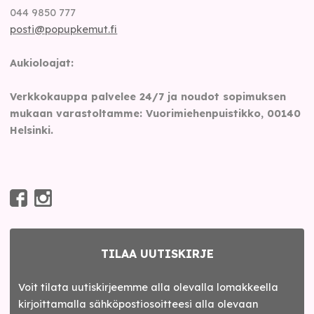
044 9850 777
posti@popupkemut.fi
Aukioloajat:
Verkkokauppa palvelee 24/7 ja noudot sopimuksen
mukaan varastoltamme: Vuorimiehenpuistikko, 00140
Helsinki.
TILAA UUTISKIRJE
Voit tilata uutiskirjeemme alla olevalla lomakkeella
kirjoittamalla sähköpostiosoitteesi alla olevaan