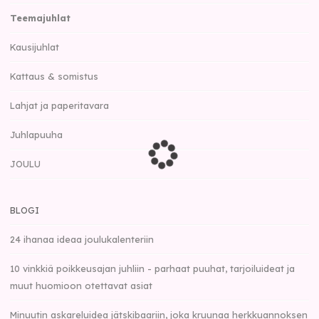
Teemajuhlat
Kausijuhlat
Kattaus & somistus
Lahjat ja paperitavara
Juhlapuuha
JOULU
BLOGI
24 ihanaa ideaa joulukalenteriin
10 vinkkiä poikkeusajan juhliin - parhaat puuhat, tarjoiluideat ja
muut huomioon otettavat asiat
Minuutin askareluidea jätskibaariin, joka kruunaa herkkuannoksen