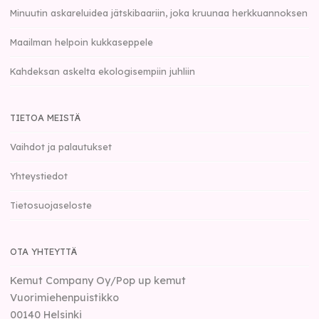
Minuutin askareluidea jätskibaariin, joka kruunaa herkkuannoksen
Maailman helpoin kukkaseppele
Kahdeksan askelta ekologisempiin juhliin
TIETOA MEISTÄ
Vaihdot ja palautukset
Yhteystiedot
Tietosuojaseloste
OTA YHTEYTTÄ
Kemut Company Oy/Pop up kemut
Vuorimiehenpuistikko
00140
Helsinki