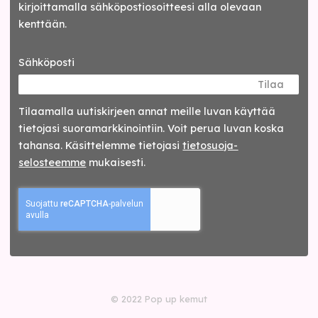
kirjoittamalla sähköpostiosoitteesi alla olevaan
kenttään.
Sähköposti
Tilaa
Tilaamalla uutis­kirjeen annat meille luvan käyttää
tietojasi suora­markkinointiin. Voit perua luvan koska
tahansa. Käsittelemme tietojasi
tieto­suoja­
selosteemme
mukaisesti.
© 2022 Pop up kemut