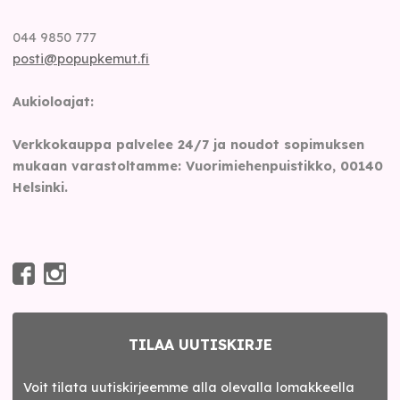
044 9850 777
posti@popupkemut.fi
Aukioloajat:
Verkkokauppa palvelee 24/7 ja noudot sopimuksen
mukaan varastoltamme: Vuorimiehenpuistikko, 00140
Helsinki.
TILAA UUTISKIRJE
Voit tilata uutiskirjeemme alla olevalla lomakkeella