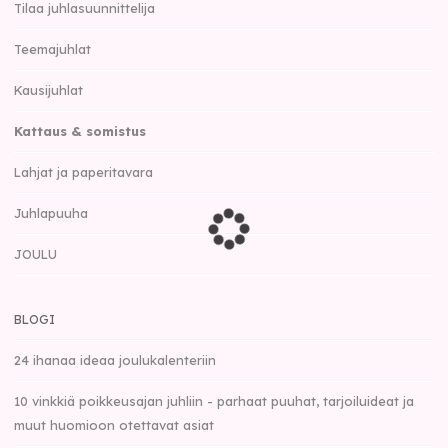
Tilaa juhlasuunnittelija
Teemajuhlat
Kausijuhlat
Kattaus & somistus
Lahjat ja paperitavara
Juhlapuuha
JOULU
BLOGI
24 ihanaa ideaa joulukalenteriin
10 vinkkiä poikkeusajan juhliin - parhaat puuhat, tarjoiluideat ja
muut huomioon otettavat asiat