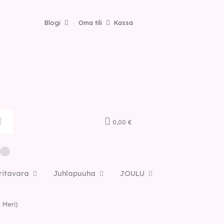
Blogi
Oma tili
Kassa
0,00 €
ritavara
Juhlapuuha
JOULU
 Meri)