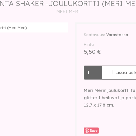
NTA SHAKER -JOULUKORTTI (MERI ME
MERI MERI
tti (Meri Meri)
Saatavuus
Varastossa
Hinta
5,50 €
Lisää ost
Meri Merin joulukortti t
glitterit heiluvat ja par
12,7 x 17,8 cm.
Save