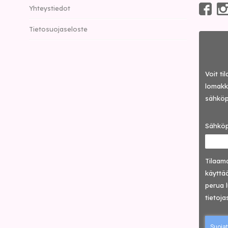
Yhteystiedot
Tietosuojaseloste
Voit ti
lomakke
sähköp
Sähköp
Tilaama
käyttää
perua 
tietoja