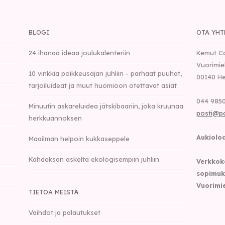
BLOGI
OTA YHT
24 ihanaa ideaa joulukalenteriin
Kemut C
Vuorimie
10 vinkkiä poikkeusajan juhliin - parhaat puuhat,
00140
He
tarjoiluideat ja muut huomioon otettavat asiat
044 9850
Minuutin askareluidea jätskibaariin, joka kruunaa
posti@p
herkkuannoksen
Aukioloa
Maailman helpoin kukkaseppele
Kahdeksan askelta ekologisempiin juhliin
Verkkok
sopimuk
Vuorimie
TIETOA MEISTÄ
Vaihdot ja palautukset