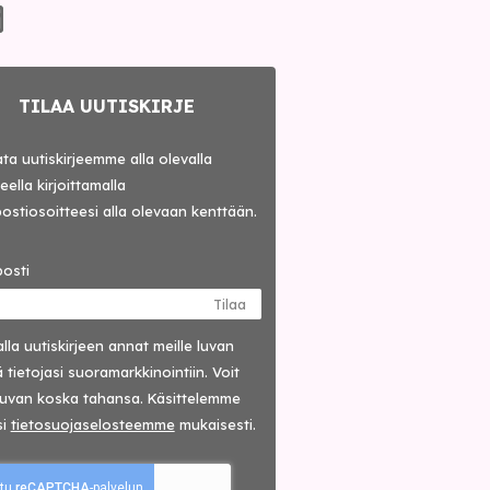
TILAA UUTISKIRJE
lata uutiskirjeemme alla olevalla
ella kirjoittamalla
ostiosoitteesi alla olevaan kenttään.
osti
Tilaa
lla uutis­kirjeen annat meille luvan
 tietojasi suora­markkinointiin. Voit
luvan koska tahansa. Käsittelemme
si
tieto­suoja­selosteemme
mukaisesti.