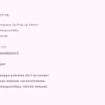
EYTTÄ
ompany Oy/Pop up kemut
henpuistikko
lsinki
 777
opupkemut.fi
jat:
auppa palvelee 24/7 ja noudot
sen mukaan varastoltamme:
henpuistikko, 00140 Helsinki.