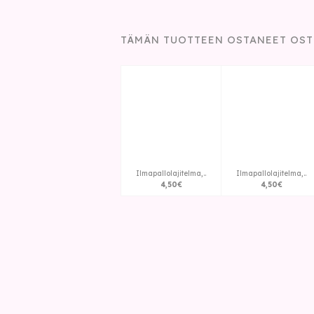
TÄMÄN TUOTTEEN OSTANEET OST
Ilmapallolajitelma,..
Ilmapallolajitelma,..
4
,
50
€
4
,
50
€