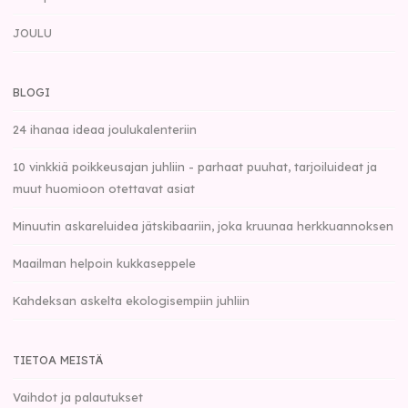
JOULU
BLOGI
24 ihanaa ideaa joulukalenteriin
10 vinkkiä poikkeusajan juhliin - parhaat puuhat, tarjoiluideat ja
muut huomioon otettavat asiat
Minuutin askareluidea jätskibaariin, joka kruunaa herkkuannoksen
Maailman helpoin kukkaseppele
Kahdeksan askelta ekologisempiin juhliin
TIETOA MEISTÄ
Vaihdot ja palautukset