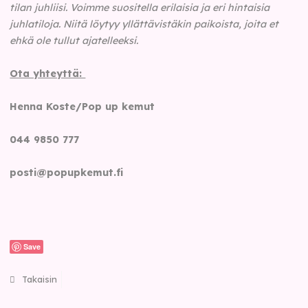
tilan juhliisi. Voimme suositella erilaisia ja eri hintaisia
juhlatiloja. Niitä löytyy yllättävistäkin paikoista, joita et
ehkä ole tullut ajatelleeksi.
Ota yhteyttä:
Henna Koste/Pop up kemut
044 9850 777
posti@popupkemut.fi
Save
Takaisin