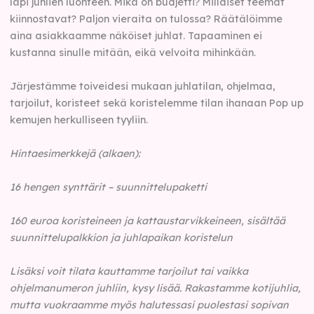
läpi juhlien luonteen. Mikä on budjetti? Millaiset teemat
kiinnostavat? Paljon vieraita on tulossa? Räätälöimme
aina asiakkaamme näköiset juhlat. Tapaaminen ei
kustanna sinulle mitään, eikä velvoita mihinkään.
Järjestämme toiveidesi mukaan juhlatilan, ohjelmaa,
tarjoilut, koristeet sekä koristelemme tilan ihanaan Pop up
kemujen herkulliseen tyyliin.
Hintaesimerkkejä (alkaen):
16 hengen synttärit – suunnittelupaketti
160 euroa koristeineen ja kattaustarvikkeineen, sisältää
suunnittelupalkkion ja juhlapaikan koristelun
Lisäksi voit tilata kauttamme tarjoilut tai vaikka
ohjelmanumeron juhliin, kysy lisää. Rakastamme kotijuhlia,
mutta vuokraamme myös halutessasi puolestasi sopivan