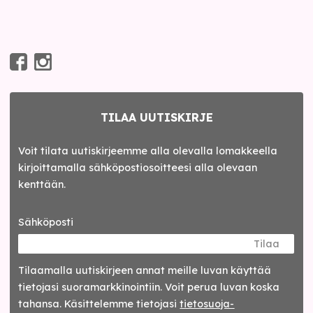
TILAA UUTISKIRJE
Voit tilata uutiskirjeemme alla olevalla lomakkeella
kirjoittamalla sähköpostiosoitteesi alla olevaan
kenttään.
Sähköposti
Tilaa
Tilaamalla uutis­kirjeen annat meille luvan käyttää
tietojasi suora­markkinointiin. Voit perua luvan koska
tahansa. Käsittelemme tietojasi
tieto­suoja­