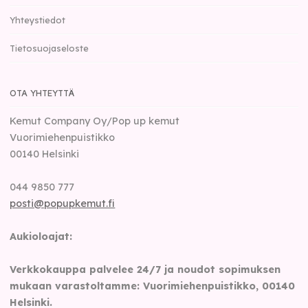
Yhteystiedot
Tietosuojaseloste
OTA YHTEYTTÄ
Kemut Company Oy/Pop up kemut
Vuorimiehenpuistikko
00140
Helsinki
044 9850 777
posti@popupkemut.fi
Aukioloajat:
Verkkokauppa palvelee 24/7 ja noudot sopimuksen
mukaan varastoltamme: Vuorimiehenpuistikko, 00140
Helsinki.