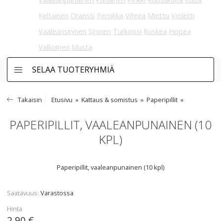
Keltainen
Oranssi
Persikka
Vihreä
Minttu
Violetti
Vaaleansininen
Sininen
Turkoosi
Ruskea
Hopea
Valkoinen
Musta
SELAA TUOTERYHMIÄ
Takaisin
Etusivu
Kattaus & somistus
Paperipillit
PAPERIPILLIT, VAALEANPUNAINEN (10
KPL)
Paperipillit, vaaleanpunainen (10 kpl)
Saatavuus
Varastossa
Hinta
2,90 €