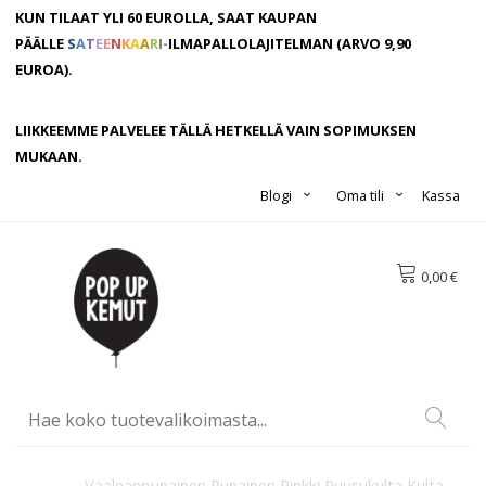
KUN TILAAT YLI 60 EUROLLA, SAAT KAUPAN
PÄÄLLE
S
A
T
E
E
N
K
A
A
R
I
-
ILMAPALLOLAJITELMAN
(ARVO 9,90
EUROA).
LIIKKEEMME PALVELEE TÄLLÄ HETKELLÄ VAIN SOPIMUKSEN
MUKAAN.
Blogi
Oma tili
Kassa
0,00 €
Vaaleanpunainen
Punainen
Pinkki
Ruusukulta
Kulta