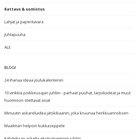
Kattaus & somistus
Lahjat ja paperitavara
Juhlapuuha
ALE
BLOGI
24 ihanaa ideaa joulukalenteriin
10 vinkkiä poikkeusajan juhliin - parhaat puuhat, tarjoiluideat ja muut
huomioon otettavat asiat
Minuutin askareluidea jätskibaariin, joka kruunaa herkkuannoksen
Maailman helpoin kukkaseppele
Kahdeksan askelta ekologisempiin juhliin