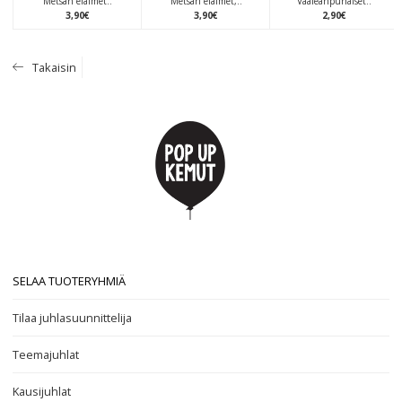
Metsän eläimet..
Metsän eläimet,..
Vaaleanpunaiset..
3
,
90
€
3
,
90
€
2
,
90
€
Takaisin
SELAA TUOTERYHMIÄ
Tilaa juhlasuunnittelija
Teemajuhlat
Kausijuhlat