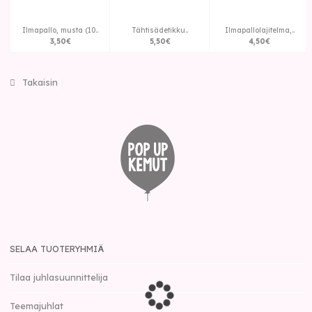
Ilmapallo, musta (10..
Tähtisädetikku..
Ilmapallolajitelma,..
3
,
50
€
5
,
50
€
4
,
50
€
Takaisin
SELAA TUOTERYHMIÄ
Tilaa juhlasuunnittelija
Teemajuhlat