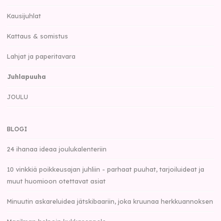
Kausijuhlat
Kattaus & somistus
Lahjat ja paperitavara
Juhlapuuha
JOULU
BLOGI
24 ihanaa ideaa joulukalenteriin
10 vinkkiä poikkeusajan juhliin - parhaat puuhat, tarjoiluideat ja
muut huomioon otettavat asiat
Minuutin askareluidea jätskibaariin, joka kruunaa herkkuannoksen