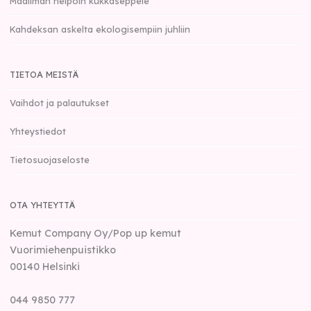
Maailman helpoin kukkaseppele
Kahdeksan askelta ekologisempiin juhliin
TIETOA MEISTÄ
Vaihdot ja palautukset
Yhteystiedot
Tietosuojaseloste
OTA YHTEYTTÄ
Kemut Company Oy/Pop up kemut
Vuorimiehenpuistikko
00140
Helsinki
044 9850 777