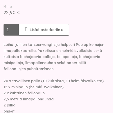
Hinta
22,90 €
Lisää ostoskoriin »
Loihdi juhlien katseenvangitsija helposti Pop up kemujen
ilmapallokaarella. Paketissa on helmiäisvalkoisia sekä
kultaisia biohajoavia palloja, foliopalloja, biohajoavia
minipalloja, ilmapallonauhaa sekä paperipillit
foliopallojen puhaltamiseen.
20 x tavallinen pallo (10 kultaista, 10 helmiäisvalkoista)
15 x minipallo (helmiäisvalkoinen)
2 x kultainen foliopallo
2,5 metriä ilmapallonauhaa
2 pilliä
ohjeet