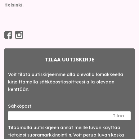
Helsinki.
TILAA UUTISKIRJE
Voit tilata uutiskirjeemme alla olevalla lomakkeella
kirjoittamalla sähköpostiosoitteesi alla olevaan
kenttään.
Sähköposti
Tilaa
Tilaamalla uutis­kirjeen annat meille luvan käyttää
tietojasi suora­markkinointiin. Voit perua luvan koska