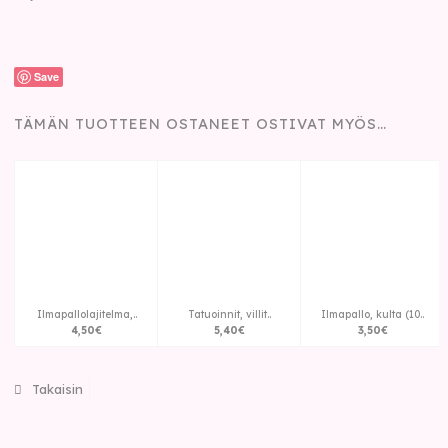
Save
TÄMÄN TUOTTEEN OSTANEET OSTIVAT MYÖS…
Ilmapallolajitelma,..
Tatuoinnit, villit..
Ilmapallo, kulta (10..
4
,
50
€
5
,
40
€
3
,
50
€
Takaisin