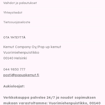
Vaihdot ja palautukset
Yhteystiedot
Tietosuojaseloste
OTA YHTEYTTÄ
Kemut Company Oy/Pop up kemut
Vuorimiehenpuistikko
00140
Helsinki
044 9850 777
posti@popupkemut.fi
Aukioloajat:
Verkkokauppa palvelee 24/7 ja noudot sopimuksen
mukaan varastoltamme: Vuorimiehenpuistikko, 00140