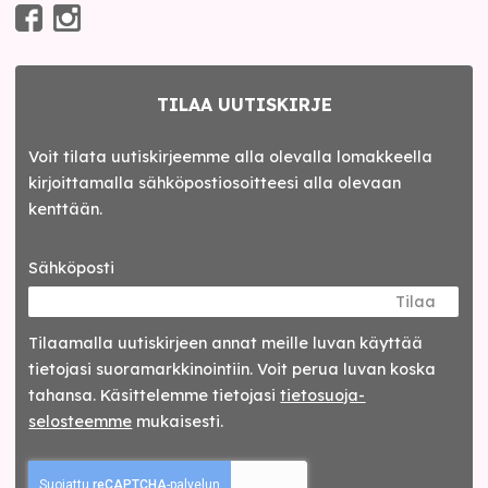
TILAA UUTISKIRJE
Voit tilata uutiskirjeemme alla olevalla lomakkeella
kirjoittamalla sähköpostiosoitteesi alla olevaan
kenttään.
Sähköposti
Tilaa
Tilaamalla uutis­kirjeen annat meille luvan käyttää
tietojasi suora­markkinointiin. Voit perua luvan koska
tahansa. Käsittelemme tietojasi
tieto­suoja­
selosteemme
mukaisesti.