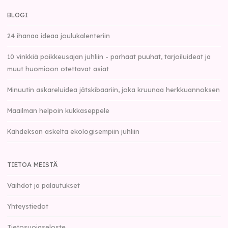
BLOGI
24 ihanaa ideaa joulukalenteriin
10 vinkkiä poikkeusajan juhliin - parhaat puuhat, tarjoiluideat ja
muut huomioon otettavat asiat
Minuutin askareluidea jätskibaariin, joka kruunaa herkkuannoksen
Maailman helpoin kukkaseppele
Kahdeksan askelta ekologisempiin juhliin
TIETOA MEISTÄ
Vaihdot ja palautukset
Yhteystiedot
Tietosuojaseloste