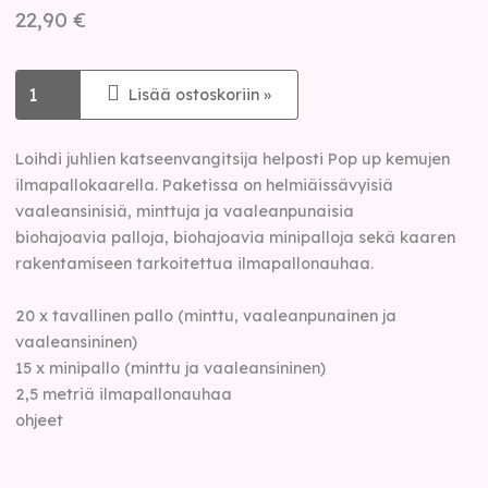
22,90 €
Lisää ostoskoriin »
Loihdi juhlien katseenvangitsija helposti Pop up kemujen
ilmapallokaarella. Paketissa on helmiäissävyisiä
vaaleansinisiä, minttuja ja vaaleanpunaisia
biohajoavia palloja, biohajoavia minipalloja sekä kaaren
rakentamiseen tarkoitettua ilmapallonauhaa.
20 x tavallinen pallo (minttu, vaaleanpunainen ja
vaaleansininen)
15 x minipallo (minttu ja vaaleansininen)
2,5 metriä ilmapallonauhaa
ohjeet