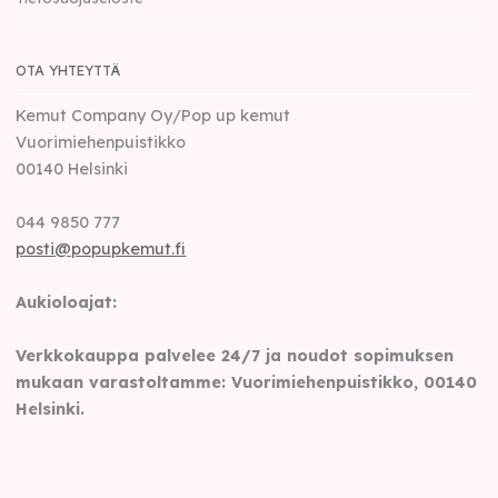
OTA YHTEYTTÄ
Kemut Company Oy/Pop up kemut
Vuorimiehenpuistikko
00140
Helsinki
044 9850 777
posti@popupkemut.fi
Aukioloajat:
Verkkokauppa palvelee 24/7 ja noudot sopimuksen
mukaan varastoltamme: Vuorimiehenpuistikko, 00140
Helsinki.