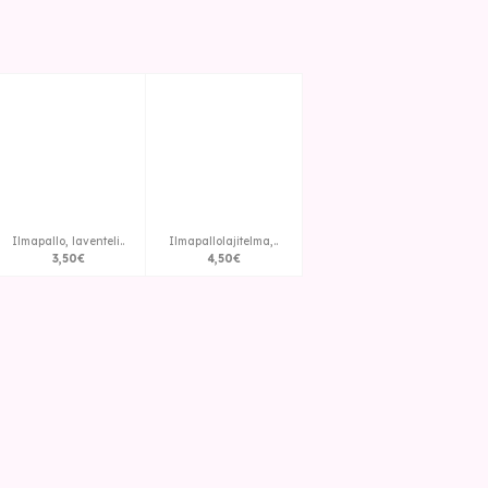
Ilmapallo, laventeli..
Ilmapallolajitelma,..
3
,
50
€
4
,
50
€