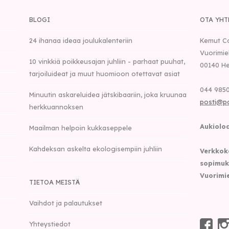
BLOGI
OTA YHT
24 ihanaa ideaa joulukalenteriin
Kemut C
Vuorimie
10 vinkkiä poikkeusajan juhliin - parhaat puuhat,
00140
He
tarjoiluideat ja muut huomioon otettavat asiat
044 9850
Minuutin askareluidea jätskibaariin, joka kruunaa
posti@p
herkkuannoksen
Aukioloa
Maailman helpoin kukkaseppele
Kahdeksan askelta ekologisempiin juhliin
Verkkok
sopimuk
Vuorimie
TIETOA MEISTÄ
Vaihdot ja palautukset
Yhteystiedot