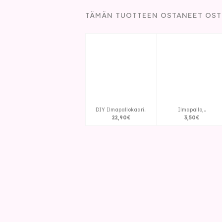
TÄMÄN TUOTTEEN OSTANEET OST
DIY Ilmapallokaari..
Ilmapallo,..
22
,
90
€
3
,
50
€