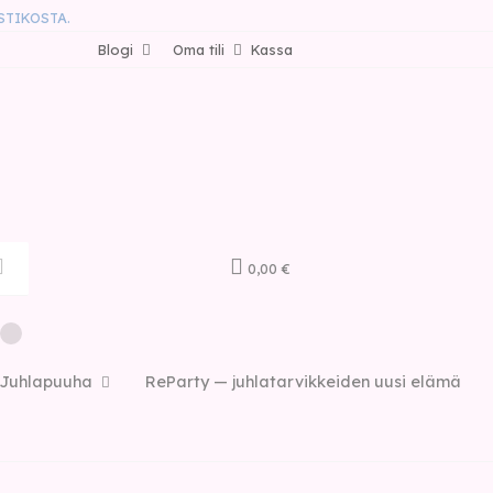
STIKOSTA.
Blogi
Oma tili
Kassa
0,00 €
Juhlapuuha
ReParty — juhlatarvikkeiden uusi elämä