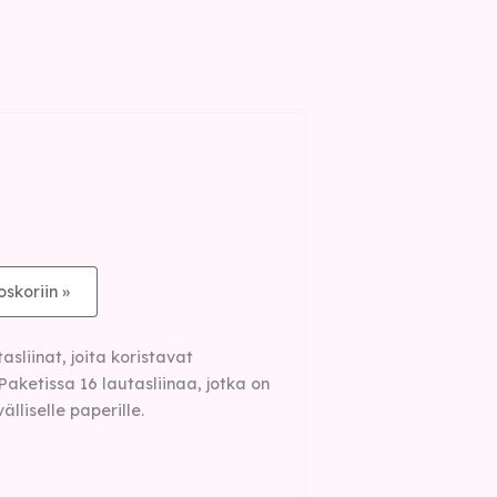
oskoriin »
sliinat, joita koristavat
 Paketissa 16 lautasliinaa, jotka on
lliselle paperille.