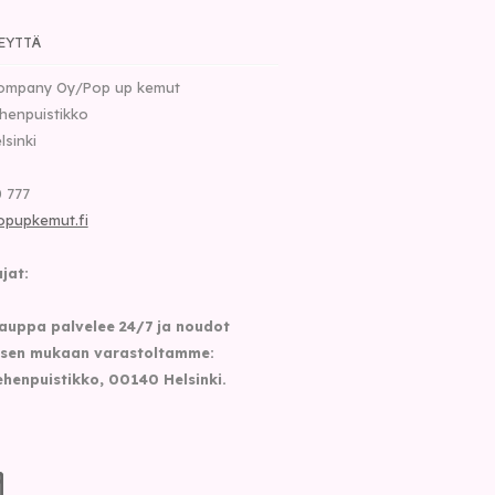
EYTTÄ
ompany Oy/Pop up kemut
henpuistikko
lsinki
 777
opupkemut.fi
jat:
auppa palvelee 24/7 ja noudot
sen mukaan varastoltamme:
henpuistikko, 00140 Helsinki.