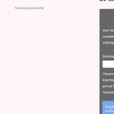
Tietosuojaseloste
Voit ti
lomakke
sähköp
Sähköp
Tilaama
käyttää
perua 
tietoja