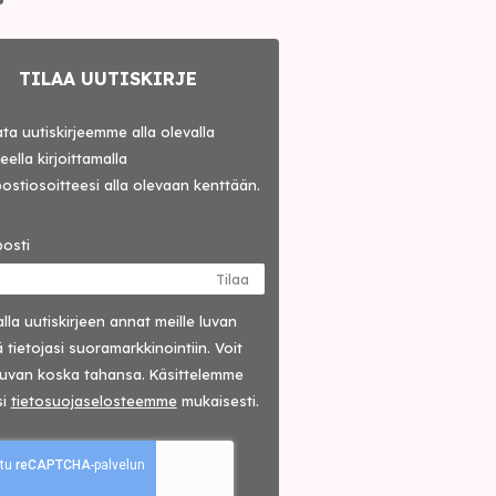
TILAA UUTISKIRJE
lata uutiskirjeemme alla olevalla
ella kirjoittamalla
ostiosoitteesi alla olevaan kenttään.
osti
Tilaa
lla uutis­kirjeen annat meille luvan
 tietojasi suora­markkinointiin. Voit
luvan koska tahansa. Käsittelemme
si
tieto­suoja­selosteemme
mukaisesti.