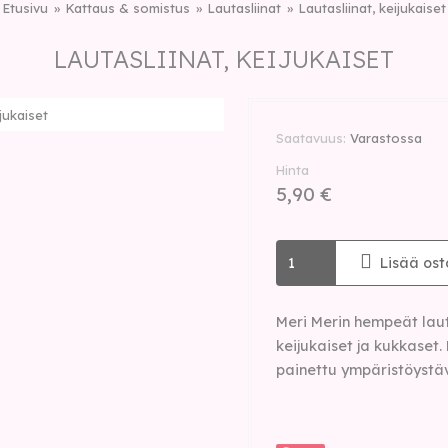
Etusivu
Kattaus & somistus
Lautasliinat
Lautasliinat, keijukaiset
LAUTASLIINAT, KEIJUKAISET
ijukaiset
Saatavuus
Varastossa
Hinta
5,90 €
Lisää ost
Meri Merin hempeät lauta
keijukaiset ja kukkaset.
painettu ympäristöystävä