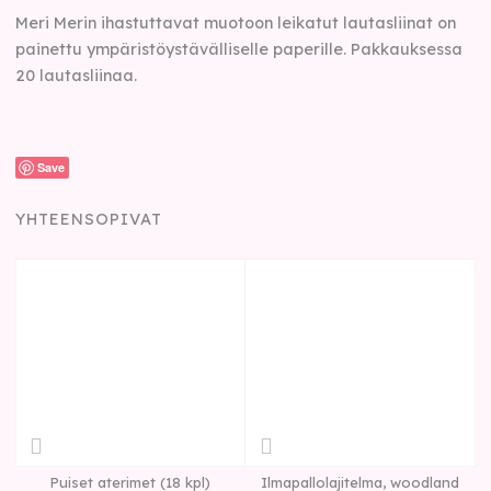
Meri Merin ihastuttavat muotoon leikatut lautasliinat on
painettu ympäristöystävälliselle paperille. Pakkauksessa
20 lautasliinaa.
Save
YHTEENSOPIVAT
Puiset aterimet (18 kpl)
Ilmapallolajitelma, woodland