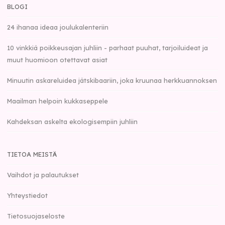
BLOGI
24 ihanaa ideaa joulukalenteriin
10 vinkkiä poikkeusajan juhliin - parhaat puuhat, tarjoiluideat ja
muut huomioon otettavat asiat
Minuutin askareluidea jätskibaariin, joka kruunaa herkkuannoksen
Maailman helpoin kukkaseppele
Kahdeksan askelta ekologisempiin juhliin
TIETOA MEISTÄ
Vaihdot ja palautukset
Yhteystiedot
Tietosuojaseloste