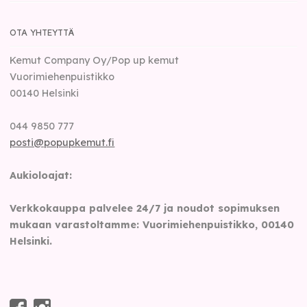
OTA YHTEYTTÄ
Kemut Company Oy/Pop up kemut
Vuorimiehenpuistikko
00140
Helsinki
044 9850 777
posti@popupkemut.fi
Aukioloajat:
Verkkokauppa palvelee 24/7 ja noudot sopimuksen
mukaan varastoltamme: Vuorimiehenpuistikko, 00140
Helsinki.