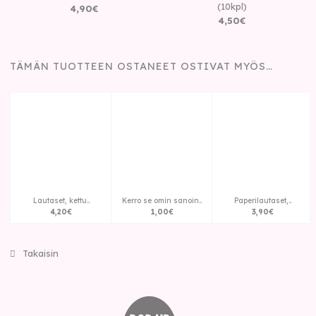
(10kpl)
4
,
90
€
4
,
50
€
TÄMÄN TUOTTEEN OSTANEET OSTIVAT MYÖS…
Lautaset, kettu..
Kerro se omin sanoin..
Paperilautaset,..
4
,
20
€
1
,
00
€
3
,
90
€
Takaisin