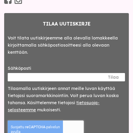
TILAA UUTISKIRJE
Voit tilata uutiskirjeemme alla olevalla lomakkeella
kirjoittamalla sähköpostiosoitteesi alla olevaan
kenttään.
Sähköposti
Tilaa
Tilaamalla uutis­kirjeen annat meille luvan käyttää
tietojasi suora­markkinointiin. Voit perua luvan koska
tahansa. Käsittelemme tietojasi
tieto­suoja­
selosteemme
mukaisesti.