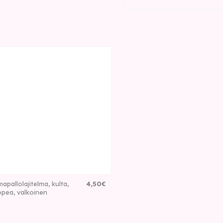
mapallolajitelma, kulta,
4
,
50
€
pea, valkoinen