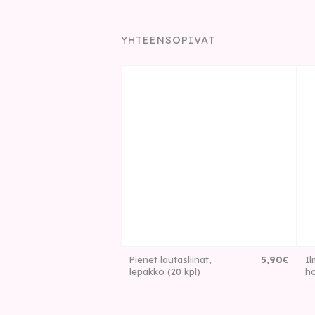
YHTEENSOPIVAT
Pienet lautasliinat,
5
,
90
€
Il
lepakko (20 kpl)
ho