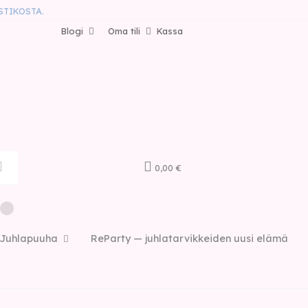
STIKOSTA.
Blogi
Oma tili
Kassa
0,00 €
Juhlapuuha
ReParty — juhlatarvikkeiden uusi elämä