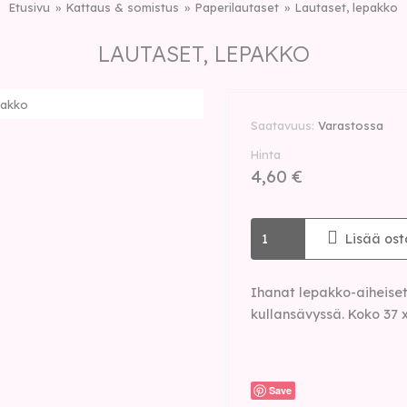
Etusivu
Kattaus & somistus
Paperilautaset
Lautaset, lepakko
LAUTASET, LEPAKKO
pakko
Saatavuus
Varastossa
Hinta
4,60 €
Lisää ost
Ihanat lepakko-aiheiset 
kullansävyssä. Koko 37 x
Save