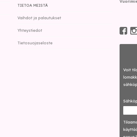
Vuorimie
TIETOA MEISTÄ
Vaihdot ja palautukset
Yhteystiedot
Tietosuojaseloste
Voit ti
lomakke
sähköp
Sähköp
Tilaama
käyttää
perua 