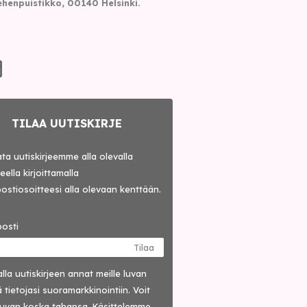
henpuistikko, 00140 Helsinki.
TILAA UUTISKIRJE
lata uutiskirjeemme alla olevalla
ella kirjoittamalla
ostiosoitteesi alla olevaan kenttään.
osti
Tilaa
lla uutis­kirjeen annat meille luvan
 tietojasi suora­markkinointiin. Voit
luvan koska tahansa. Käsittelemme