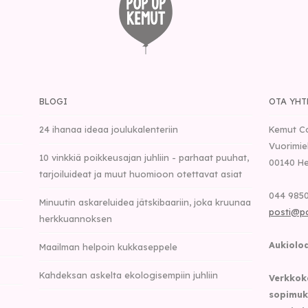
BLOGI
OTA YHT
24 ihanaa ideaa joulukalenteriin
Kemut C
Vuorimie
10 vinkkiä poikkeusajan juhliin - parhaat puuhat,
00140
He
tarjoiluideat ja muut huomioon otettavat asiat
044 9850
Minuutin askareluidea jätskibaariin, joka kruunaa
posti@p
herkkuannoksen
Aukioloa
Maailman helpoin kukkaseppele
Kahdeksan askelta ekologisempiin juhliin
Verkkok
sopimuk