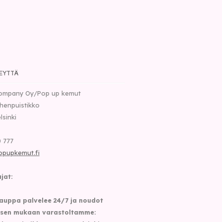
EYTTÄ
ompany Oy/Pop up kemut
henpuistikko
lsinki
 777
opupkemut.fi
jat:
auppa palvelee 24/7 ja noudot
sen mukaan varastoltamme: