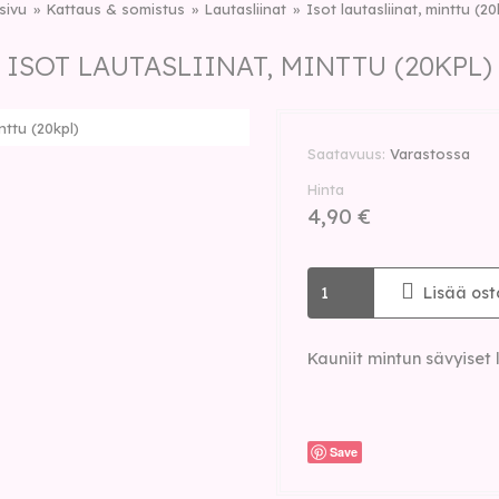
sivu
Kattaus & somistus
Lautasliinat
Isot lautasliinat, minttu (20
ISOT LAUTASLIINAT, MINTTU (20KPL)
inttu (20kpl)
Saatavuus
Varastossa
Hinta
4,90 €
Lisää ost
Kauniit mintun sävyiset 
Save