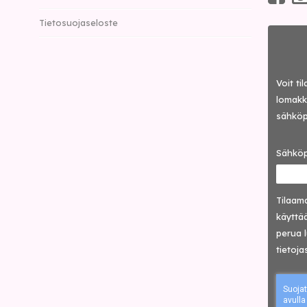
Tietosuojaseloste
Voit ti
lomakke
sähköp
Sähköp
Tilaama
käyttää
perua 
tietoja