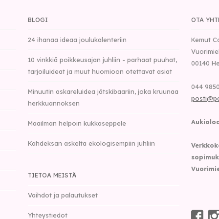
BLOGI
OTA YHT
24 ihanaa ideaa joulukalenteriin
Kemut C
Vuorimie
10 vinkkiä poikkeusajan juhliin - parhaat puuhat,
00140
He
tarjoiluideat ja muut huomioon otettavat asiat
044 9850
Minuutin askareluidea jätskibaariin, joka kruunaa
posti@p
herkkuannoksen
Aukioloa
Maailman helpoin kukkaseppele
Kahdeksan askelta ekologisempiin juhliin
Verkkok
sopimuk
Vuorimie
TIETOA MEISTÄ
Vaihdot ja palautukset
Yhteystiedot