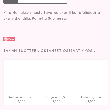
Mira Malliuksen ihastuttava joulukortti kultafolioiduilla
yksityiskohdilla. Painettu Suomessa.
Save
TÄMÄN TUOTTEEN OSTANEET OSTIVAT MYÖS…
Ruskea paperipussi..
Lahjapaperit/2..
Postikortti, pupu..
2
,
50
€
4
,
50
€
1
,
50
€