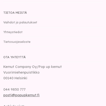
TIETOA MEISTÄ
Vaihdot ja palautukset
Yhteystiedot
Tietosuojaseloste
OTA YHTEYTTÄ
Kemut Company Oy/Pop up kemut
Vuorimiehenpuistikko
00140
Helsinki
044 9850 777
posti@popupkemut.fi