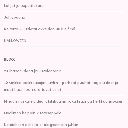
Lahjat ja paperitavara
Juhlapuuha
ReParty — juhlatarvikkeiden uusi elämä
HALLOWEEN
BLOGI
24 ihanaa ideaa joulukalenteriin
10 vinkkiä poikkeusajan juhliin - parhaat puuhat, tarjoiluideat ja
muut huomioon otettavat asiat
Minuutin askareluidea jätskibaariin, joka kruunaa herkkuannoksen
Maailman helpoin kukkaseppele
Kahdeksan askelta ekologisempiin juhliin