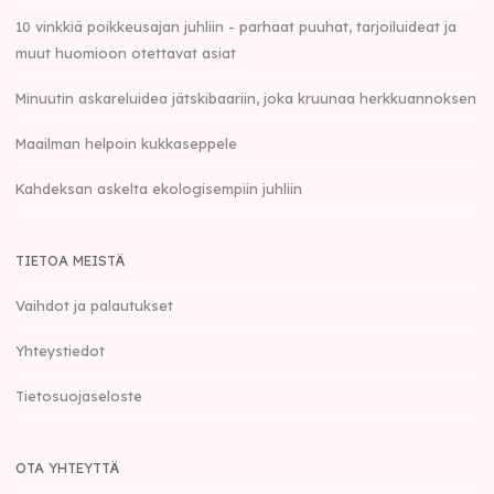
10 vinkkiä poikkeusajan juhliin - parhaat puuhat, tarjoiluideat ja
muut huomioon otettavat asiat
Minuutin askareluidea jätskibaariin, joka kruunaa herkkuannoksen
Maailman helpoin kukkaseppele
Kahdeksan askelta ekologisempiin juhliin
TIETOA MEISTÄ
Vaihdot ja palautukset
Yhteystiedot
Tietosuojaseloste
OTA YHTEYTTÄ