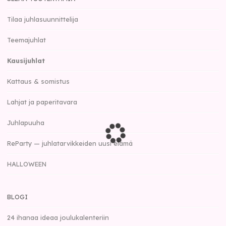
Tilaa juhlasuunnittelija
Teemajuhlat
Kausijuhlat
Kattaus & somistus
Lahjat ja paperitavara
Juhlapuuha
ReParty — juhlatarvikkeiden uusi elämä
HALLOWEEN
BLOGI
24 ihanaa ideaa joulukalenteriin