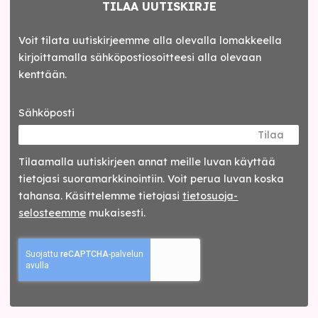
TILAA UUTISKIRJE
Voit tilata uutiskirjeemme alla olevalla lomakkeella
kirjoittamalla sähköpostiosoitteesi alla olevaan
kenttään.
Sähköposti
Tilaa
Tilaamalla uutis­kirjeen annat meille luvan käyttää
tietojasi suora­markkinointiin. Voit perua luvan koska
tahansa. Käsittelemme tietojasi
tieto­suoja­
selosteemme
mukaisesti.