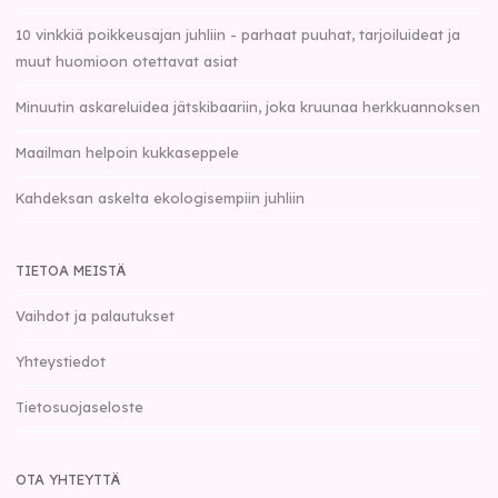
10 vinkkiä poikkeusajan juhliin - parhaat puuhat, tarjoiluideat ja
muut huomioon otettavat asiat
Minuutin askareluidea jätskibaariin, joka kruunaa herkkuannoksen
Maailman helpoin kukkaseppele
Kahdeksan askelta ekologisempiin juhliin
TIETOA MEISTÄ
Vaihdot ja palautukset
Yhteystiedot
Tietosuojaseloste
OTA YHTEYTTÄ