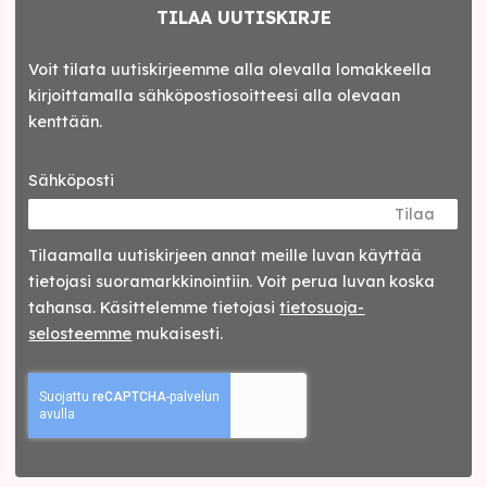
TILAA UUTISKIRJE
Voit tilata uutiskirjeemme alla olevalla lomakkeella
kirjoittamalla sähköpostiosoitteesi alla olevaan
kenttään.
Sähköposti
Tilaa
Tilaamalla uutis­kirjeen annat meille luvan käyttää
tietojasi suora­markkinointiin. Voit perua luvan koska
tahansa. Käsittelemme tietojasi
tieto­suoja­
selosteemme
mukaisesti.