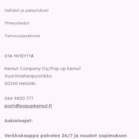
Vaihdot ja palautukset
Yhteystiedot
Tietosuojaseloste
OTA YHTEYTTÄ
Kemut Company Oy/Pop up kemut
Vuorimiehenpuistikko
00140
Helsinki
044 9850 777
posti@popupkemut.fi
Aukioloajat:
Verkkokauppa palvelee 24/7 ja noudot sopimuksen