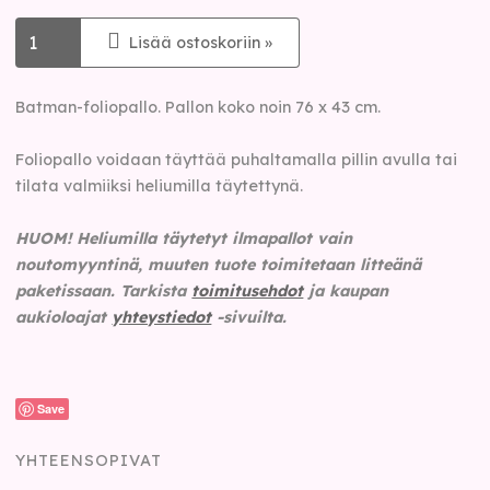
Lisää ostoskoriin »
Batman-foliopallo. Pallon koko noin 76 x 43 cm.
Foliopallo voidaan täyttää puhaltamalla pillin avulla tai
tilata valmiiksi heliumilla täytettynä.
HUOM! Heliumilla täytetyt ilmapallot vain
noutomyyntinä, muuten tuote toimitetaan litteänä
paketissaan.
Tarkista
toimitusehdot
ja kaupan
aukioloajat
yhteystiedot
-sivuilta.
Save
YHTEENSOPIVAT