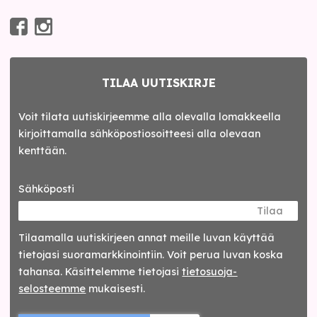
TILAA UUTISKIRJE
Voit tilata uutiskirjeemme alla olevalla lomakkeella
kirjoittamalla sähköpostiosoitteesi alla olevaan
kenttään.
Sähköposti
Tilaa
Tilaamalla uutis­kirjeen annat meille luvan käyttää
tietojasi suora­markkinointiin. Voit perua luvan koska
tahansa. Käsittelemme tietojasi
tieto­suoja­
selosteemme
mukaisesti.