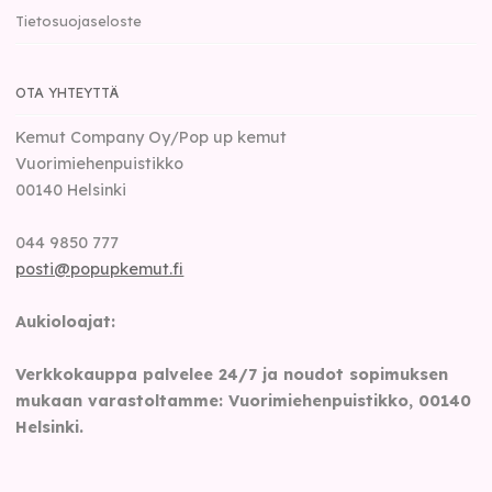
Tietosuojaseloste
OTA YHTEYTTÄ
Kemut Company Oy/Pop up kemut
Vuorimiehenpuistikko
00140
Helsinki
044 9850 777
posti@popupkemut.fi
Aukioloajat:
Verkkokauppa palvelee 24/7 ja noudot sopimuksen
mukaan varastoltamme: Vuorimiehenpuistikko, 00140
Helsinki.