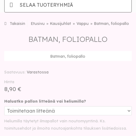
SELAA TUOTERYHMIÄ
Takaisin
Etusivu
Kausijuhlat
Vappu
Batman, foliopallo
BATMAN, FOLIOPALLO
Batman, foliopallo
Saatavuus
Varastossa
Hinta
8,90 €
Haluatko pallon litteänä vai heliumilla?
Heliumilla täytetyt ilmapallot vain noutomyyntinä. Ks.
toimitusehdot ja ilmoita noutoajankohta tilauksen lisätiedoissa.