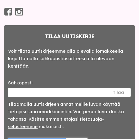
TILAA UUTISKIRJE
Voit tilata uutiskirjeemme alla olevalla lomakkeella
kirjoittamalla sähköpostiosoitteesi alla olevaan
kenttään.
Sähköposti
Tilaa
Tilaamalla uutis­kirjeen annat meille luvan käyttää
tietojasi suora­markkinointiin. Voit perua luvan koska
tahansa. Käsittelemme tietojasi
tieto­suoja­
selosteemme
mukaisesti.