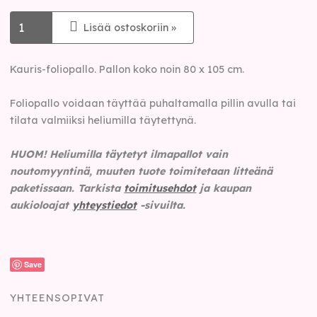
Lisää ostoskoriin »
Kauris-foliopallo. Pallon koko noin 80 x 105 cm.
Foliopallo voidaan täyttää puhaltamalla pillin avulla tai
tilata valmiiksi heliumilla täytettynä.
HUOM! Heliumilla täytetyt ilmapallot vain
noutomyyntinä, muuten tuote toimitetaan litteänä
paketissaan.
Tarkista
toimitusehdot
ja kaupan
aukioloajat
yhteystiedot
-sivuilta.
Save
YHTEENSOPIVAT