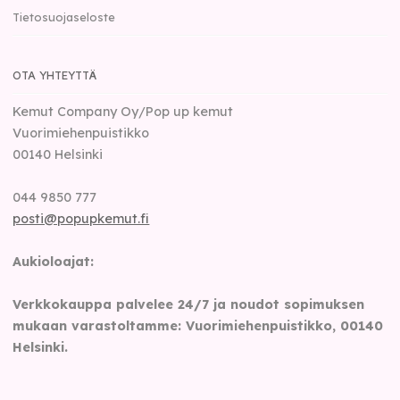
Tietosuojaseloste
OTA YHTEYTTÄ
Kemut Company Oy/Pop up kemut
Vuorimiehenpuistikko
00140
Helsinki
044 9850 777
posti@popupkemut.fi
Aukioloajat:
Verkkokauppa palvelee 24/7 ja noudot sopimuksen
mukaan varastoltamme: Vuorimiehenpuistikko, 00140
Helsinki.