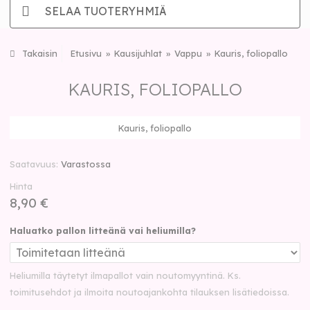
SELAA TUOTERYHMIÄ
Takaisin
Etusivu
Kausijuhlat
Vappu
Kauris, foliopallo
KAURIS, FOLIOPALLO
Kauris, foliopallo
Saatavuus
Varastossa
Hinta
8,90 €
Haluatko pallon litteänä vai heliumilla?
Heliumilla täytetyt ilmapallot vain noutomyyntinä. Ks.
toimitusehdot ja ilmoita noutoajankohta tilauksen lisätiedoissa.