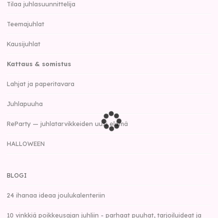
Tilaa juhlasuunnittelija
Teemajuhlat
Kausijuhlat
Kattaus & somistus
Lahjat ja paperitavara
Juhlapuuha
ReParty — juhlatarvikkeiden uusi elämä
HALLOWEEN
BLOGI
24 ihanaa ideaa joulukalenteriin
10 vinkkiä poikkeusajan juhliin - parhaat puuhat, tarjoiluideat ja