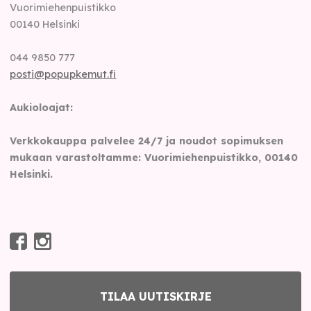
Vuorimiehenpuistikko
00140
Helsinki
044 9850 777
posti@popupkemut.fi
Aukioloajat:
Verkkokauppa palvelee 24/7 ja noudot sopimuksen
mukaan varastoltamme: Vuorimiehenpuistikko, 00140
Helsinki.
TILAA UUTISKIRJE