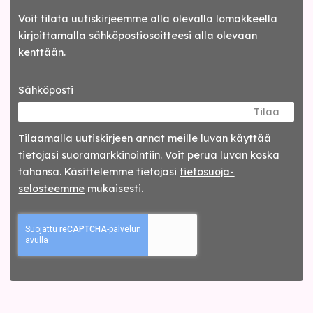
Voit tilata uutiskirjeemme alla olevalla lomakkeella
kirjoittamalla sähköpostiosoitteesi alla olevaan
kenttään.
Sähköposti
Tilaa
Tilaamalla uutis­kirjeen annat meille luvan käyttää
tietojasi suora­markkinointiin. Voit perua luvan koska
tahansa. Käsittelemme tietojasi
tieto­suoja­
selosteemme
mukaisesti.