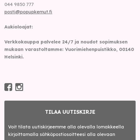
044 9850 777
posti@popupkemut.fi
Aukioloajat:
Verkkokauppa palvelee 24/7 ja noudot sopimuksen
mukaan varastoltamme: Vuorimiehenpuistikko, 00140
Helsinki.
TILAA UUTISKIRJE
Voit tilata uutiskirjeemme alla olevalla lomakkeella
kirjoittamalla sähköpostiosoitteesi alla olevaan