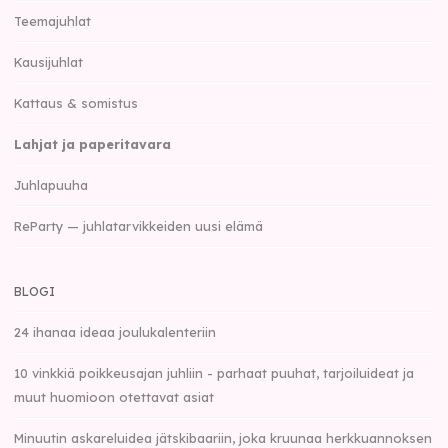
Teemajuhlat
Kausijuhlat
Kattaus & somistus
Lahjat ja paperitavara
Juhlapuuha
ReParty — juhlatarvikkeiden uusi elämä
BLOGI
24 ihanaa ideaa joulukalenteriin
10 vinkkiä poikkeusajan juhliin - parhaat puuhat, tarjoiluideat ja
muut huomioon otettavat asiat
Minuutin askareluidea jätskibaariin, joka kruunaa herkkuannoksen