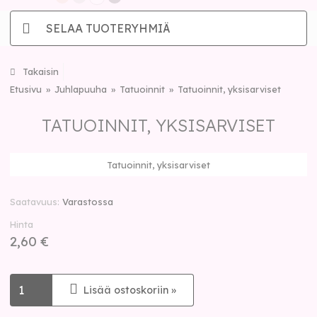
SELAA TUOTERYHMIÄ
Takaisin
Etusivu
Juhlapuuha
Tatuoinnit
Tatuoinnit, yksisarviset
TATUOINNIT, YKSISARVISET
Tatuoinnit, yksisarviset
Saatavuus
Varastossa
Hinta
2,60 €
Lisää ostoskoriin »