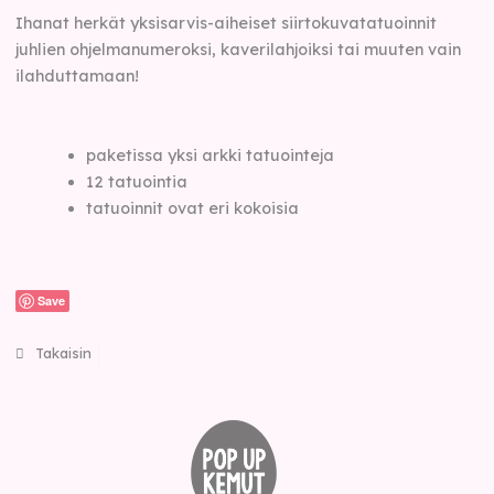
Ihanat herkät yksisarvis-aiheiset siirtokuvatatuoinnit
juhlien ohjelmanumeroksi, kaverilahjoiksi tai muuten vain
ilahduttamaan!
paketissa yksi arkki tatuointeja
12 tatuointia
tatuoinnit ovat eri kokoisia
Save
Takaisin