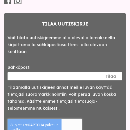
TILAA UUTISKIRJE
Voit tilata uutiskirjeemme alla olevalla lomakkeella
kirjoittamalla sähköpostiosoitteesi alla olevaan
kenttään.
Sähköposti
Tilaa
Tilaamalla uutis­kirjeen annat meille luvan käyttää
tietojasi suora­markkinointiin. Voit perua luvan koska
tahansa. Käsittelemme tietojasi
tieto­suoja­
selosteemme
mukaisesti.