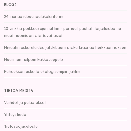
BLOGI
24 ihanaa ideaa joulukalenteriin
10 vinkkiä poikkeusajan juhliin - parhaat puuhat, tarjoiluideat ja
muut huomioon otettavat asiat
Minuutin askareluidea jätskibaariin, joka kruunaa herkkuannoksen
Maailman helpoin kukkaseppele
Kahdeksan askelta ekologisempiin juhliin
TIETOA MEISTÄ
Vaihdot ja palautukset
Yhteystiedot
Tietosuojaseloste