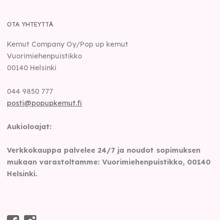
OTA YHTEYTTÄ
Kemut Company Oy/Pop up kemut
Vuorimiehenpuistikko
00140
Helsinki
044 9850 777
posti@popupkemut.fi
Aukioloajat:
Verkkokauppa palvelee 24/7 ja noudot sopimuksen
mukaan varastoltamme: Vuorimiehenpuistikko, 00140
Helsinki.