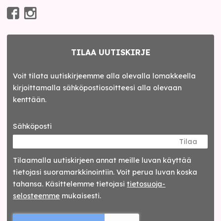
TILAA UUTISKIRJE
Voit tilata uutiskirjeemme alla olevalla lomakkeella
kirjoittamalla sähköpostiosoitteesi alla olevaan
kenttään.
Sähköposti
Tilaa
Tilaamalla uutis­kirjeen annat meille luvan käyttää
tietojasi suora­markkinointiin. Voit perua luvan koska
tahansa. Käsittelemme tietojasi
tieto­suoja­
selosteemme
mukaisesti.