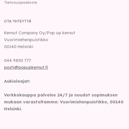
Tietosuojaseloste
OTA YHTEYTTÄ
Kemut Company Oy/Pop up kemut
Vuorimiehenpuistikko
00140
Helsinki
044 9850 777
posti@popupkemut.fi
Aukioloajat:
Verkkokauppa palvelee 24/7 ja noudot sopimuksen
mukaan varastoltamme: Vuorimiehenpuistikko, 00140
Helsinki.