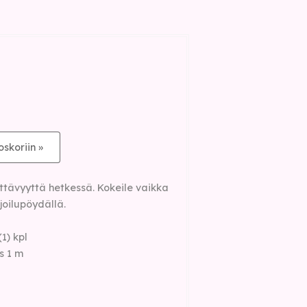
oskoriin »
ttävyyttä hetkessä. Kokeile vaikka
joilupöydällä.
1) kpl
s 1 m