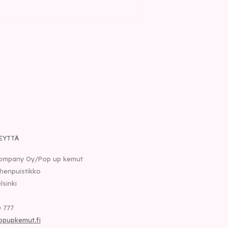
EYTTÄ
ompany Oy/Pop up kemut
henpuistikko
lsinki
 777
opupkemut.fi