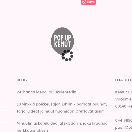
Save
BLOGI
OTA YHT
24 ihanaa ideaa joulukalenteriin
Kemut C
Vuorimie
10 vinkkiä poikkeusajan juhliin - parhaat puuhat,
00140
He
tarjoiluideat ja muut huomioon otettavat asiat
044 9850
Minuutin askareluidea jätskibaariin, joka kruunaa
posti@p
herkkuannoksen