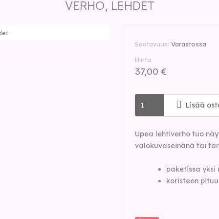
VERHO, LEHDET
det
Saatavuus
Varastossa
Hinta
37,00 €
Lisää ost
Upea lehtiverho tuo näy
valokuvaseinänä tai tar
paketissa yksi (
koristeen pituu