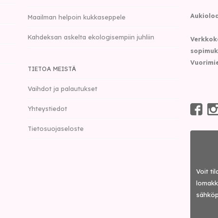
Aukioloa
Maailman helpoin kukkaseppele
Kahdeksan askelta ekologisempiin juhliin
Verkkok
sopimuk
Vuorimie
TIETOA MEISTÄ
Vaihdot ja palautukset
Yhteystiedot
Tietosuojaseloste
Voit ti
lomakke
sähköp