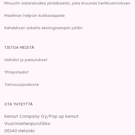
Minuutin askareluidea jätskibaariin, joka kruunaa herkkuannoksen
Maailman helpoin kukkaseppele
Kahdeksan askelta ekologisempiin juhliin
TIETOA MEISTÄ
Vaihdot ja palautukset
Yhteystiedot
Tietosuojaseloste
OTA YHTEYTTÄ
Kemut Company Oy/Pop up kemut
Vuorimiehenpuistikko
00140
Helsinki