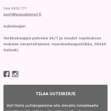
044 9850 777
posti@popupkemut.fi
Aukioloajat:
Verkkokauppa palvelee 24/7 ja noudot sopimuksen
mukaan varastoltamme: Vuorimiehenpuistikko, 00140
Helsinki.
TILAA UUTISKIRJE
Voit tilata uutiskirjeemme alla olevalla lomakkeella