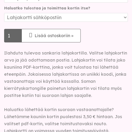
Haluatko tulostaa ja toimittaa kortin itse?
Lisää ostoskoriin »
Ilahduta tulevaa sankaria lahjakortilla. Valitse lahjakortin
arvo ja jää odottamaan postia. Lahjakortin voi tilata joko
kauniina
PDF
-korttina, jonka voit tulostaa tai lähettää
eteenpäin. Jokaisessa lahjakortissa on uniikki koodi, jonka
vastaanottaja voi käyttää kassalla. Soman
kierrätyskartongille painetun lahjakortin voi tilata myös
postitse kotiin tai suoraan lahjan saajalle.
Haluatko lähettää kortin suoraan vastaanottajalle?
Lähetämme kauniin kortin puolestasi 3,50 € hintaan. Jos
valitset pdf-kortin, valitse toimitustavaksi nouto.
Lahjakortti on voimassa vuoden toimituspäivästä.