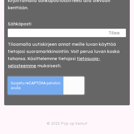
kirjoittamalla sähköpostiosoitteesi alla olevaan
kenttään.
Sähköposti
Tilaa
Tilaamalla uutis­kirjeen annat meille luvan käyttää
tietojasi suora­markkinointiin. Voit perua luvan koska
tahansa. Käsittelemme tietojasi
tieto­suoja­
selosteemme
mukaisesti.
© 2022 Pop up kemut