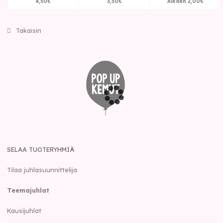
4
,
50
€
3
,
50
€
Alkaen
2
,
00
€
Takaisin
SELAA TUOTERYHMIÄ
Tilaa juhlasuunnittelija
Teemajuhlat
Kausijuhlat