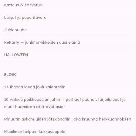
Kattaus & somistus
Lahjat ja paperitavara
Juhlapuuha
ReParty — juhlatarvikkeiden uusi elämä
HALLOWEEN
BLOGI
24 ihanaa ideaa joulukalenteriin
10 vinkkiä poikkeusajan juhliin - parhaat puuhat, tarjoiluideat ja
muut huomioon otettavat asiat
Minuutin askareluidea jätskibaariin, joka kruunaa herkkuannoksen
Maailman helpoin kukkaseppele