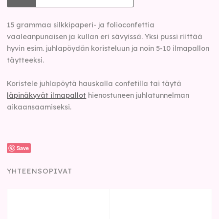
15 grammaa silkkipaperi- ja folioconfettia
vaaleanpunaisen ja kullan eri sävyissä. Yksi pussi riittää
hyvin esim. juhlapöydän koristeluun ja noin 5-10 ilmapallon
täytteeksi.
Koristele juhlapöytä hauskalla confetilla tai täytä
läpinäkyvät ilmapallot
hienostuneen juhlatunnelman
aikaansaamiseksi.
Save
YHTEENSOPIVAT