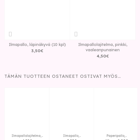
Ilmapallo, läpinäkyvä (10 kpl)
Ilmapallolajitelma, pinkki,
vaaleanpunainen
3
,
50
€
4
,
50
€
TÄMÄN TUOTTEEN OSTANEET OSTIVAT MYÖS…
Ilmapallolajitelma,..
Ilmapallo,..
Paperipallo,..