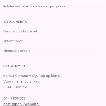
Kahdeksan askelta ekologisempiin juhliin
TIETOA MEISTÄ
Vaihdot ja palautukset
Yhteystiedot
Tietosuojaseloste
OTA YHTEYTTÄ
Kemut Company Oy/Pop up kemut
Vuorimiehenpuistikko
00140
Helsinki
044 9850 777
posti@popupkemut.fi