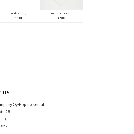
Lautasliina,..
Ilmapallo aquan..
5
,
50
€
4
,
90
€
EYTTÄ
mpany Oy/Pop up kemut
atu 28
lit)
sinki