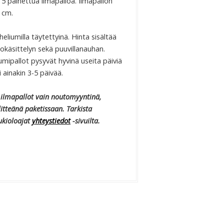
 painettua ilmapalloa. Ilmapallon
 cm.
heliumilla täytettyinä. Hinta sisältää
okäsittelyn sekä puuvillanauhan.
umipallot pysyvät hyvinä useita päiviä
i ainakin 3-5 päivää.
 ilmapallot vain noutomyyntinä,
itteänä paketissaan. Tarkista
ukioloajat
yhteystiedot
-sivuilta.