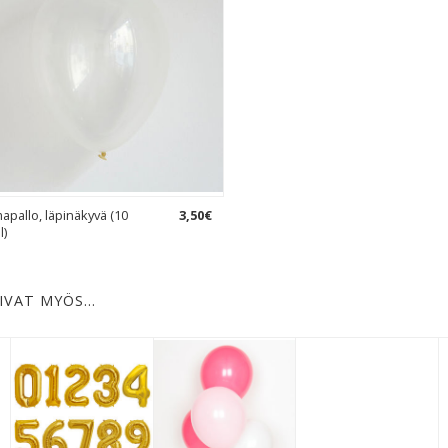
mapallo, läpinäkyvä (10
3
,
50
€
l)
IVAT MYÖS…