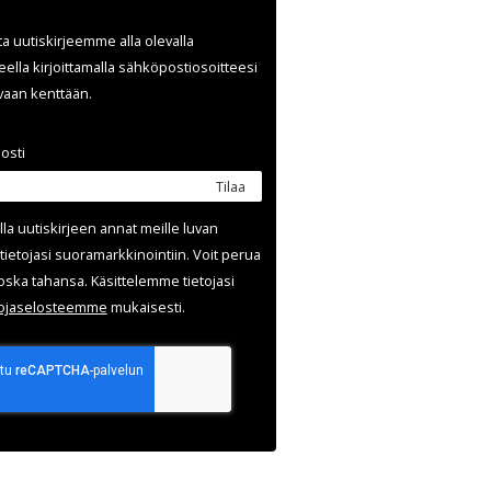
ata uutiskirjeemme alla olevalla
ella kirjoittamalla sähköpostiosoitteesi
evaan kenttään.
osti
Tilaa
lla uutis­kirjeen annat meille luvan
tietojasi suora­markkinointiin. Voit perua
oska tahansa. Käsittelemme tietojasi
uoja­selosteemme
mukaisesti.