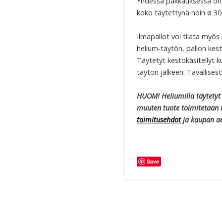
Yhdessä pakkauksessa on 5
koko täytettynä noin ø 30
Ilmapallot voi tilata myös 
helium-täytön, pallon kest
Täytetyt kestokäsitellyt k
täytön jälkeen. Tavallisest
HUOM! Heliumilla täytetyt
muuten tuote toimitetaan l
toimitusehdot
ja kaupan a
Save