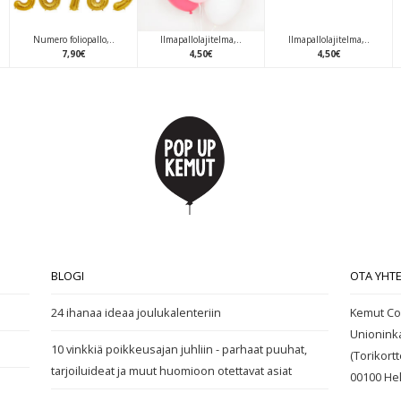
Numero foliopallo,..
Ilmapallolajitelma,..
Ilmapallolajitelma,..
7
,
90
€
4
,
50
€
4
,
50
€
BLOGI
OTA YHT
24 ihanaa ideaa joulukalenteriin
Kemut Co
Unionink
10 vinkkiä poikkeusajan juhliin - parhaat puuhat,
(Torikortte
tarjoiluideat ja muut huomioon otettavat asiat
00100
Hel