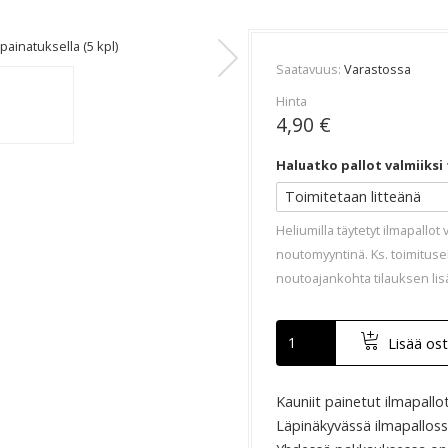
-painatuksella (5 kpl)
Ilmapallo kultaisella
Saatavuus
Varastossa
Hinta
4,90 €
Haluatko pallot valmiiksi
Heliumilla täytetyt ilmapallot 
noutomyyntinä. Ks. toimituseh
noutoajankohta tilauksen lis
Lisää ost
Kauniit painetut ilmapallot
Läpinäkyvässä ilmapallossa