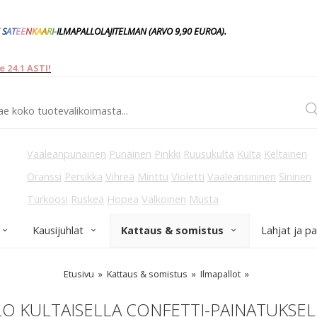
S
A
T
E
E
N
K
A
A
R
I
-
ILMAPALLOLAJITELMAN
(ARVO 9,90
EUROA).
24.1 ASTI!
Vaaleanpunainen
Punainen
Pinkki
Ruusukulta
Kulta
Keltainen
Oranssi
Persikka
Vihreä
Minttu
Violetti
Vaaleansininen
Sininen
Turkoosi
Ruskea
Hopea
Valkoinen
Musta
Kausijuhlat
Kattaus & somistus
Lahjat ja p
Etusivu
Kattaus & somistus
Ilmapallot
O KULTAISELLA CONFETTI-PAINATUKSELL