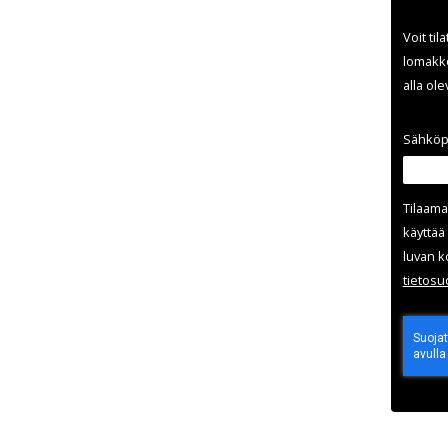
Voit til
lomakke
alla ol
Sähköp
Tilaama
käyttää 
luvan k
tieto­s