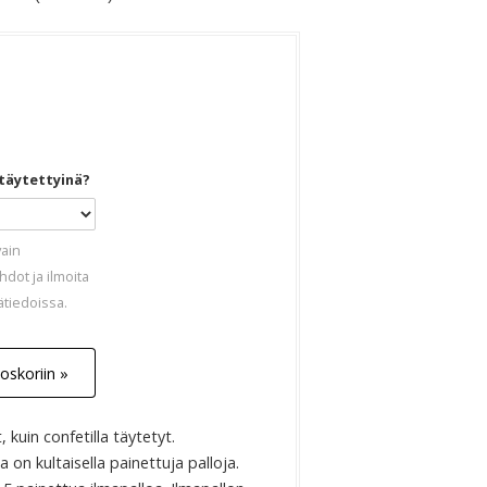
 confetti-painatuksella (5 kpl)
 täytettyinä?
vain
dot ja ilmoita
ätiedoissa.
oskoriin »
, kuin confetilla täytetyt.
 on kultaisella painettuja palloja.