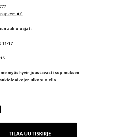
777
pupkemut.fi
un aukioloajat:
o 11-17
-15
mme myös hyvin joustavasti sopimuksen
ukioloaikojen ulkopuolella.
TILAA UUTISKIRJE