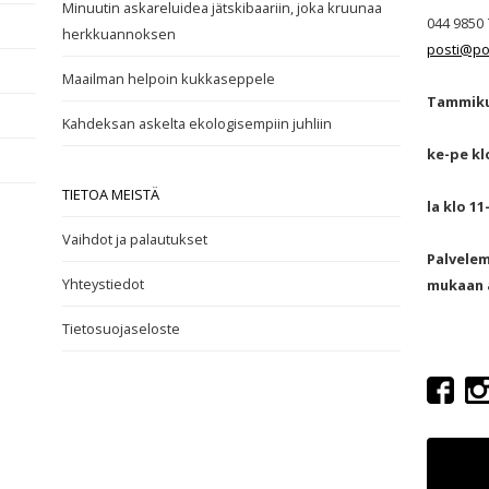
Minuutin askareluidea jätskibaariin, joka kruunaa
044 9850 
herkkuannoksen
posti@po
Maailman helpoin kukkaseppele
Tammiku
Kahdeksan askelta ekologisempiin juhliin
ke-pe kl
TIETOA MEISTÄ
la klo 11
Vaihdot ja palautukset
Palvele
Yhteystiedot
mukaan a
Tietosuojaseloste