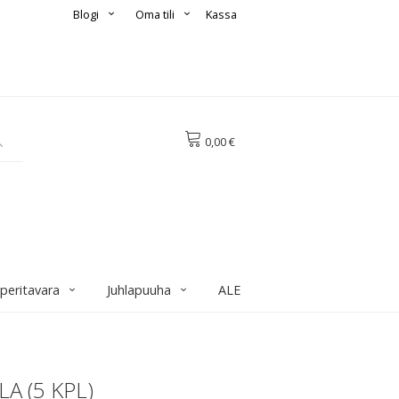
Blogi
Oma tili
Kassa
0,00 €
aperitavara
Juhlapuuha
ALE
A (5 KPL)