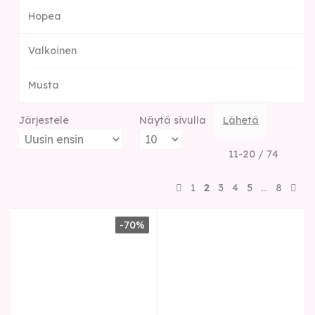
Hopea
Valkoinen
Musta
Järjestele
Näytä sivulla
Lähetä
11-20 / 74
1
2
3
4
5
…
8
-70%