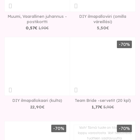
Muumi, Vaarallinen juhannus -
DIY ilmapalloviiri (omilla
postikortti
väreilläsi)
0
,
57
€
1
,
90
€
5
,
50
€
-70%
DIY ilmapallokaari (kulta)
Team Bride -servetit (20 kpl)
22
,
90
€
1
,
77
€
5
,
90
€
Voih! Tämä tuote on tilapäisesti
-70%
-70%
loppu varastosta. Voit tiedustella
tuotteen saatavuutta