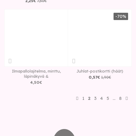
2
,
25
€
7
,
50
€
-70%
Ilmapallolajitelma, minttu,
Juhlat-postikortti (häät)
läpinäkyvä &
0
,
57
€
1
,
90
€
4
,
50
€
1
2
3
4
5
…
8