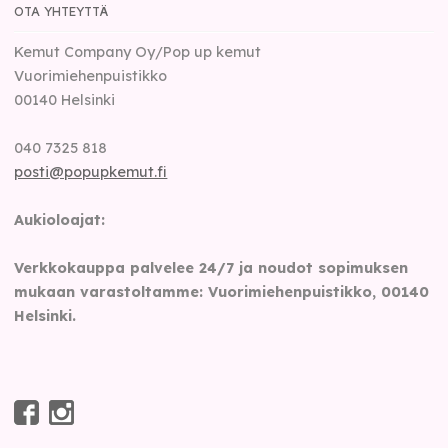
OTA YHTEYTTÄ
Kemut Company Oy/Pop up kemut
Vuorimiehenpuistikko
00140
Helsinki
040 7325 818
posti@popupkemut.fi
Aukioloajat:
Verkkokauppa palvelee 24/7 ja noudot sopimuksen
mukaan varastoltamme: Vuorimiehenpuistikko, 00140
Helsinki.