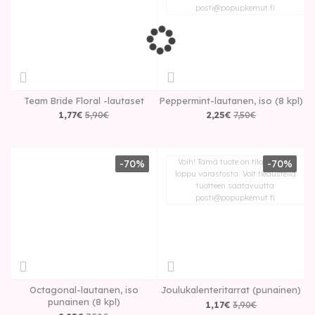
posti@popupkemut.fi
Team Bride Floral -lautaset
Peppermint-lautanen, iso (8 kpl)
1
,
77
€
5
,
90
€
2
,
25
€
7
,
50
€
Voih! Tämä tuote on tilapäisesti
-70%
-70%
loppu varastosta. Voit tiedustella
tuotteen saatavuutta
posti@popupkemut.fi
Octagonal-lautanen, iso
Joulukalenteritarrat (punainen)
punainen (8 kpl)
1
,
17
€
3
,
90
€