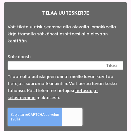
TILAA UUTISKIRJE
Voit tilata uutiskirjeemme alla olevalla lomakkeella
kirjoittamalla sähköpostiosoitteesi alla olevaan
kenttään.
Sähköposti
Tilaa
Tilaamalla uutis­kirjeen annat meille luvan käyttää
tietojasi suora­markkinointiin. Voit perua luvan koska
tahansa. Käsittelemme tietojasi
tieto­suoja­
selosteemme
mukaisesti.