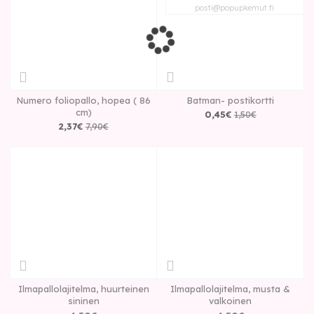
posti@popupkemut.fi
Numero foliopallo, hopea ( 86
Batman- postikortti
cm)
0
,
45
€
1
,
50
€
2
,
37
€
7
,
90
€
Ilmapallolajitelma, huurteinen
Ilmapallolajitelma, musta &
sininen
valkoinen