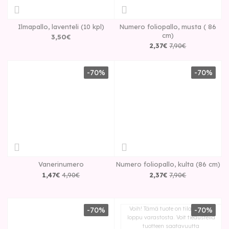
Ilmapallo, laventeli (10 kpl)
Numero foliopallo, musta ( 86
cm)
3
,
50
€
2
,
37
€
7
,
90
€
-70%
-70%
Vanerinumero
Numero foliopallo, kulta (86 cm)
1
,
47
€
4
,
90
€
2
,
37
€
7
,
90
€
Voih! Tämä tuote on tilapäisesti
-70%
-70%
loppu varastosta. Voit tiedustella
tuotteen saatavuutta