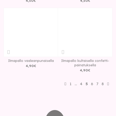
4
,
50
€
4
,
50
€
Ilmapallo vaaleanpunaisella
Ilmapallo kultaisella confetti-
painatuksella
4
,
90
€
4
,
90
€
1
…
4
5
6
7
8