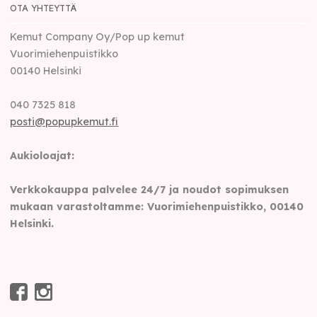
OTA YHTEYTTÄ
Kemut Company Oy/Pop up kemut
Vuorimiehenpuistikko
00140
Helsinki
040 7325 818
posti@popupkemut.fi
Aukioloajat:
Verkkokauppa palvelee 24/7 ja noudot sopimuksen
mukaan varastoltamme: Vuorimiehenpuistikko, 00140
Helsinki.