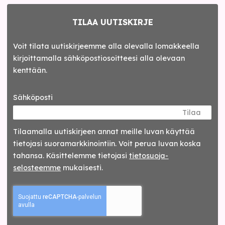
TILAA UUTISKIRJE
Voit tilata uutiskirjeemme alla olevalla lomakkeella
kirjoittamalla sähköpostiosoitteesi alla olevaan
kenttään.
Sähköposti
Tilaa
Tilaamalla uutis­kirjeen annat meille luvan käyttää
tietojasi suora­markkinointiin. Voit perua luvan koska
tahansa. Käsittelemme tietojasi
tieto­suoja­
selosteemme
mukaisesti.