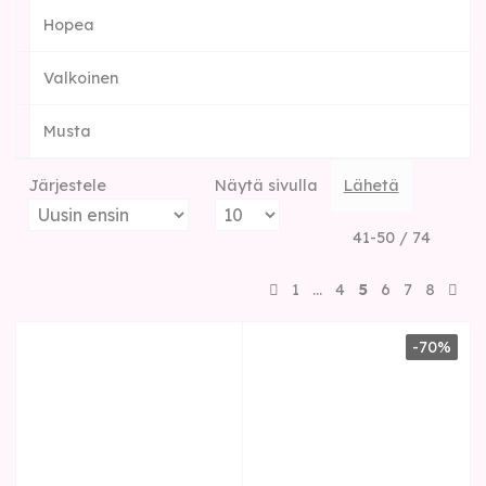
Hopea
Valkoinen
Musta
Järjestele
Näytä sivulla
Lähetä
41-50 / 74
1
…
4
5
6
7
8
-70%