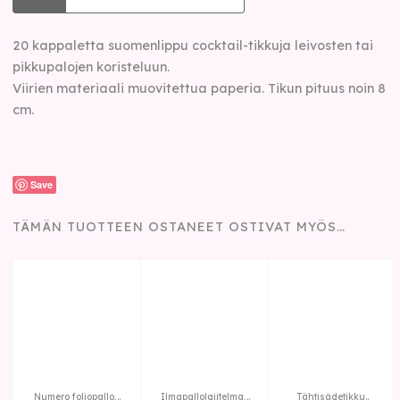
20 kappaletta suomenlippu cocktail-tikkuja leivosten tai
pikkupalojen koristeluun.
Viirien materiaali muovitettua paperia. Tikun pituus noin 8
cm.
Save
TÄMÄN TUOTTEEN OSTANEET OSTIVAT MYÖS…
Numero foliopallo,..
Ilmapallolajitelma,..
Tähtisädetikku..