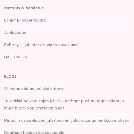
Kattaus & somistus
Lahjat ja paperitavara
Juhlapuuha
ReParty — juhlatarvikkeiden uusi elämä
HALLOWEEN
BLOGI
24 ihanaa ideaa joulukalenteriin
10 vinkkiä poikkeusajan juhliin - parhaat puuhat, tarjoiluideat ja
muut huomioon otettavat asiat
Minuutin askareluidea jätskibaariin, joka kruunaa herkkuannoksen
Maailman helpoin kukkaseppele