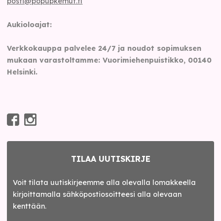
posti@popupkemut.fi
Aukioloajat:
Verkkokauppa palvelee 24/7 ja noudot sopimuksen
mukaan varastoltamme: Vuorimiehenpuistikko, 00140
Helsinki.
TILAA UUTISKIRJE
Voit tilata uutiskirjeemme alla olevalla lomakkeella
kirjoittamalla sähköpostiosoitteesi alla olevaan
kenttään.