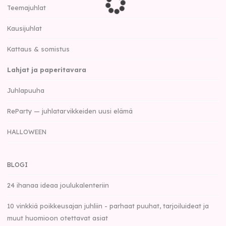
Teemajuhlat
Kausijuhlat
Kattaus & somistus
Lahjat ja paperitavara
Juhlapuuha
ReParty — juhlatarvikkeiden uusi elämä
HALLOWEEN
BLOGI
24 ihanaa ideaa joulukalenteriin
10 vinkkiä poikkeusajan juhliin - parhaat puuhat, tarjoiluideat ja
muut huomioon otettavat asiat