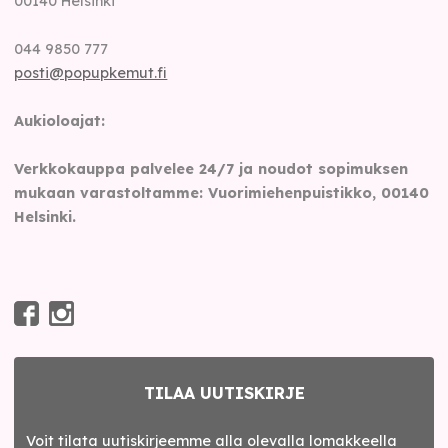
00140
Helsinki
044 9850 777
posti@popupkemut.fi
Aukioloajat:
Verkkokauppa palvelee 24/7 ja noudot sopimuksen
mukaan varastoltamme: Vuorimiehenpuistikko, 00140
Helsinki.
TILAA UUTISKIRJE
Voit tilata uutiskirjeemme alla olevalla lomakkeella