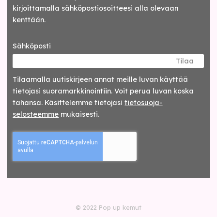
kirjoittamalla sähköpostiosoitteesi alla olevaan
kenttään.
Sähköposti
Tilaa
Tilaamalla uutis­kirjeen annat meille luvan käyttää
tietojasi suora­markkinointiin. Voit perua luvan koska
tahansa. Käsittelemme tietojasi
tieto­suoja­
selosteemme
mukaisesti.
© 2022 Pop up kemut