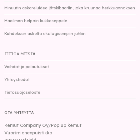
Minuutin askareluidea jätskibaariin, joka kruunaa herkkuannoksen
Maailman helpoin kukkaseppele
Kahdeksan askelta ekologisempiin juhliin
TIETOA MEISTÄ
Vaihdot ja palautukset
Yhteystiedot
Tietosuojaseloste
OTA YHTEYTTÄ
Kemut Company Oy/Pop up kemut
Vuorimiehenpuistikko