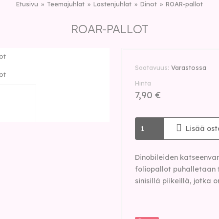
Etusivu
Teemajuhlat
Lastenjuhlat
Dinot
ROAR-pallot
ROAR-PALLOT
ot
Saatavuus
Varastossa
ot
Hinta
7,90 €
Lisää ost
Dinobileiden katseenvang
foliopallot puhalletaan t
sinisillä piikeillä, jotka