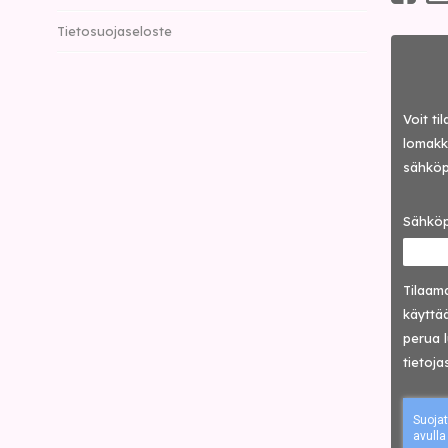
Tietosuojaseloste
Voit ti
lomakke
sähköp
Sähköp
Tilaama
käyttää
perua 
tietoja