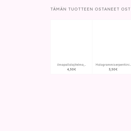
TÄMÄN TUOTTEEN OSTANEET OST
ilmapallolajitelma,..
Hologrammiserpentiini..
4
,
50
€
3
,
50
€