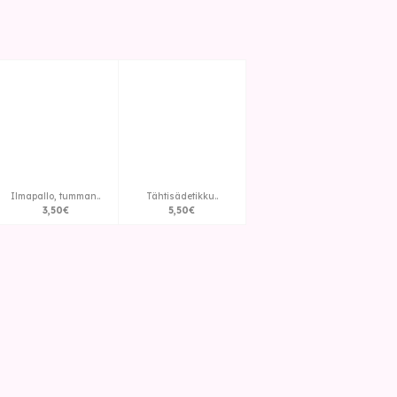
Ilmapallo, tumman..
Tähtisädetikku..
3
,
50
€
5
,
50
€