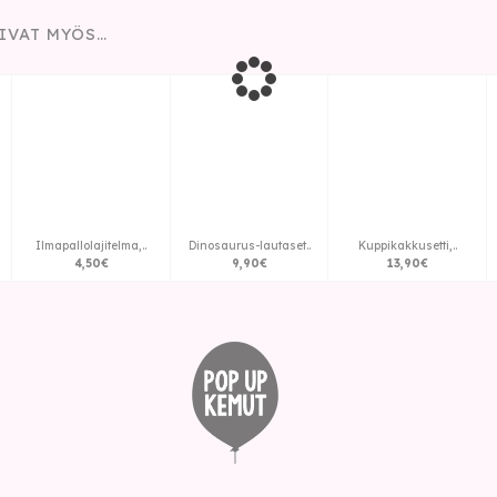
IVAT MYÖS…
Ilmapallolajitelma,..
Dinosaurus-lautaset..
Kuppikakkusetti,..
4
,
50
€
9
,
90
€
13
,
90
€