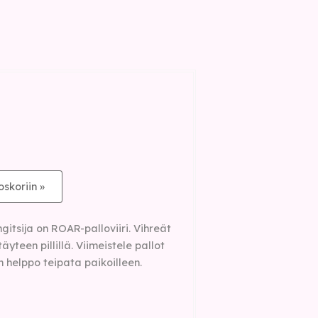
oskoriin »
itsija on ROAR-palloviiri. Vihreät
äyteen pillillä. Viimeistele pallot
 on helppo teipata paikoilleen.