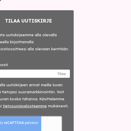
TILAA UUTISKIRJE
lata uutiskirjeemme alla olevalla
ella kirjoittamalla
ostiosoitteesi alla olevaan kenttään.
osti
Tilaa
lla uutis­kirjeen annat meille luvan
 tietojasi suora­markkinointiin. Voit
luvan koska tahansa. Käsittelemme
si
tieto­suoja­selosteemme
mukaisesti.