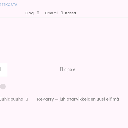
STIKOSTA.
Blogi
Oma tili
Kassa
0,00 €
Juhlapuuha
ReParty — juhlatarvikkeiden uusi elämä