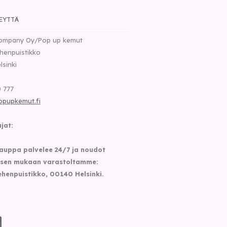
EYTTÄ
ompany Oy/Pop up kemut
henpuistikko
lsinki
 777
opupkemut.fi
jat:
auppa palvelee 24/7 ja noudot
sen mukaan varastoltamme:
henpuistikko, 00140 Helsinki.