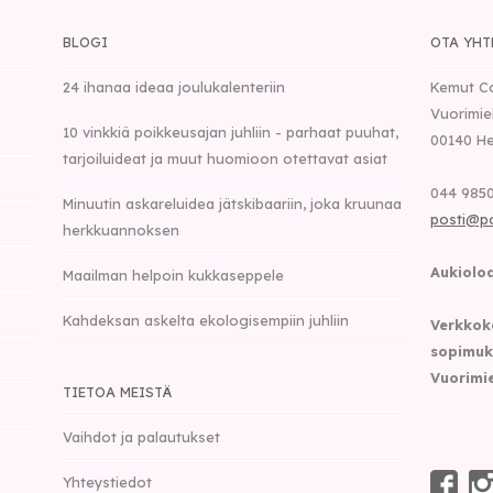
BLOGI
OTA YHT
24 ihanaa ideaa joulukalenteriin
Kemut C
Vuorimie
10 vinkkiä poikkeusajan juhliin - parhaat puuhat,
00140
He
tarjoiluideat ja muut huomioon otettavat asiat
044 9850
Minuutin askareluidea jätskibaariin, joka kruunaa
posti@p
herkkuannoksen
Aukioloa
Maailman helpoin kukkaseppele
Kahdeksan askelta ekologisempiin juhliin
Verkkok
sopimuk
Vuorimie
TIETOA MEISTÄ
Vaihdot ja palautukset
Yhteystiedot