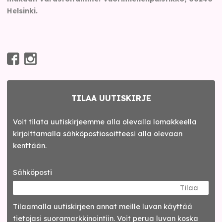
Helsinki.
TILAA UUTISKIRJE
Voit tilata uutiskirjeemme alla olevalla lomakkeella
kirjoittamalla sähköpostiosoitteesi alla olevaan
kenttään.
Sähköposti
Tilaa
Tilaamalla uutis­kirjeen annat meille luvan käyttää
tietojasi suora­markkinointiin. Voit perua luvan koska