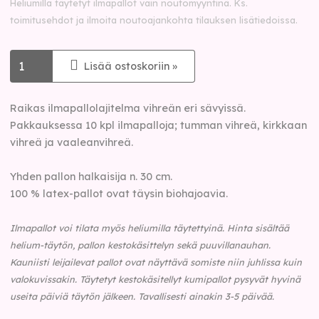
Heliumilla täytetyt ilmapallot vain noutomyyntinä. Ks.
toimitusehdot ja ilmoita noutoajankohta tilauksen lisätiedoissa.
Lisää ostoskoriin »
Raikas ilmapallolajitelma vihreän eri sävyissä.
Pakkauksessa 10 kpl ilmapalloja; tumman vihreä, kirkkaan
vihreä ja vaaleanvihreä.
Yhden pallon halkaisija n. 30 cm.
100 % latex-pallot ovat täysin biohajoavia.
Ilmapallot voi tilata myös heliumilla täytettyinä.
Hinta sisältää
helium-täytön, pallon kestokäsittelyn sekä puuvillanauhan.
Kauniisti leijailevat pallot ovat näyttävä somiste niin juhlissa kuin
valokuvissakin. Täytetyt kestokäsitellyt kumipallot pysyvät hyvinä
useita päiviä täytön jälkeen. Tavallisesti ainakin 3-5 päivää.