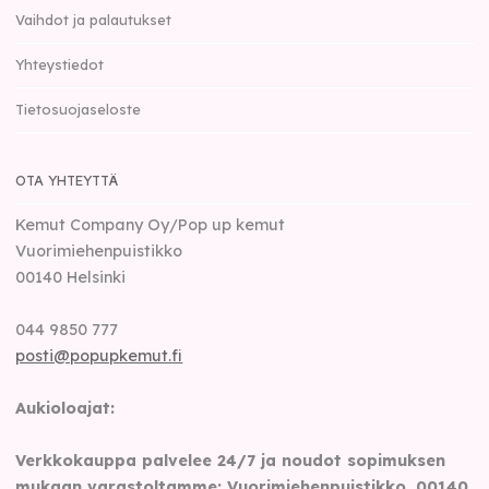
Vaihdot ja palautukset
Yhteystiedot
Tietosuojaseloste
OTA YHTEYTTÄ
Kemut Company Oy/Pop up kemut
Vuorimiehenpuistikko
00140
Helsinki
044 9850 777
posti@popupkemut.fi
Aukioloajat:
Verkkokauppa palvelee 24/7 ja noudot sopimuksen
mukaan varastoltamme: Vuorimiehenpuistikko, 00140