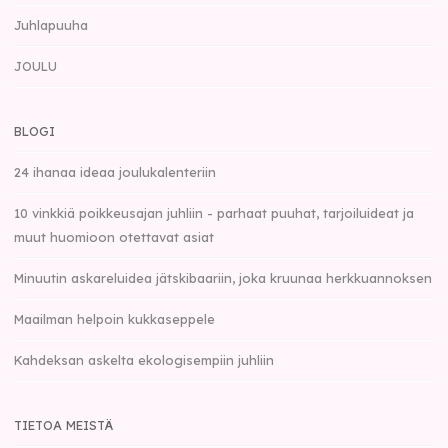
Juhlapuuha
JOULU
BLOGI
24 ihanaa ideaa joulukalenteriin
10 vinkkiä poikkeusajan juhliin - parhaat puuhat, tarjoiluideat ja
muut huomioon otettavat asiat
Minuutin askareluidea jätskibaariin, joka kruunaa herkkuannoksen
Maailman helpoin kukkaseppele
Kahdeksan askelta ekologisempiin juhliin
TIETOA MEISTÄ