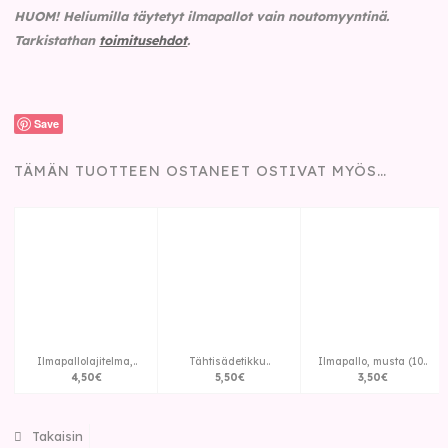
HUOM!
Heliumilla täytetyt ilmapallot vain noutomyyntinä.
Tarkistathan
toimitusehdot
.
Save
TÄMÄN TUOTTEEN OSTANEET OSTIVAT MYÖS…
Ilmapallolajitelma,..
Tähtisädetikku..
Ilmapallo, musta (10..
4
,
50
€
5
,
50
€
3
,
50
€
Takaisin