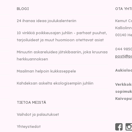
BLOGI
OTA YHT
24 ihanaa ideaa joulukalenteriin
Kemut C
Kalliolin
10 vinkkiä poikkeusajan juhliin - parhaat puuhat,
00140
He
tarjoiluideat ja muut huomioon otettavat asiat
044 9850
Minuutin askareluidea jätskibaariin, joka kruunaa
posti@p
herkkuannoksen
Aukioloa
Maailman helpoin kukkaseppele
Kahdeksan askelta ekologisempiin juhliin
Verkkok
sopimuk
Kaivopu
TIETOA MEISTÄ
Vaihdot ja palautukset
Yhteystiedot