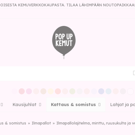
ULOISESTA KEMUVERKKOKAUPASTA. TILAA LÄHIMPÄÄN NOUTOPAIKKAA
Kausijuhlat
Kattaus & somistus
Lahjat ja p
us & somistus
Ilmapallot
Ilmapallolajitelma, minttu, ruusukulta ja v