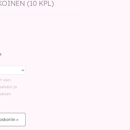
OINEN (10 KPL)
a
ot vain
sehdot ja
auksen
oskoriin »