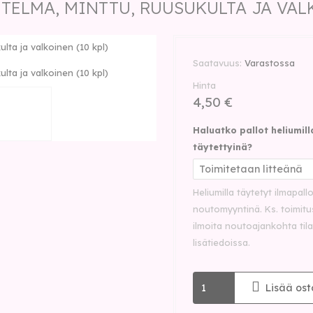
TELMA, MINTTU, RUUSUKULTA JA VALK
ulta ja valkoinen (10 kpl)
Saatavuus
Varastossa
ulta ja valkoinen (10 kpl)
Hinta
4,50 €
Haluatko pallot heliumill
täytettyinä?
Heliumilla täytetyt ilmapall
noutomyyntinä. Ks. toimitu
ilmoita noutoajankohta til
lisätiedoissa.
Lisää ost