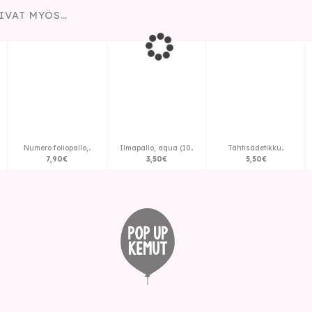
IVAT MYÖS…
Numero foliopallo,..
Ilmapallo, aqua (10..
Tähtisädetikku..
7
,
90
€
3
,
50
€
5
,
50
€