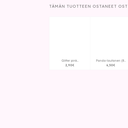
TÄMÄN TUOTTEEN OSTANEET OST
Glitter pink..
Panda-lautanen (8..
2
,
90
€
6
,
50
€