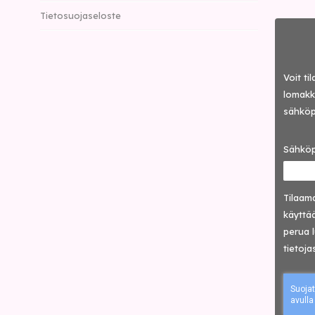
Tietosuojaseloste
Voit ti
lomakke
sähköp
Sähköp
Tilaama
käyttää
perua 
tietoja