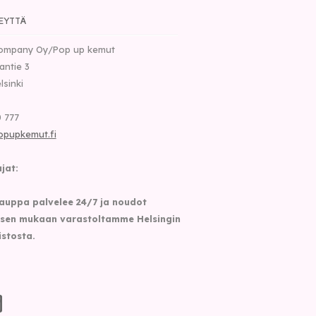
EYTTÄ
ompany Oy/Pop up kemut
nantie 3
lsinki
 777
opupkemut.fi
jat:
auppa palvelee 24/7 ja noudot
sen mukaan varastoltamme Helsingin
istosta.