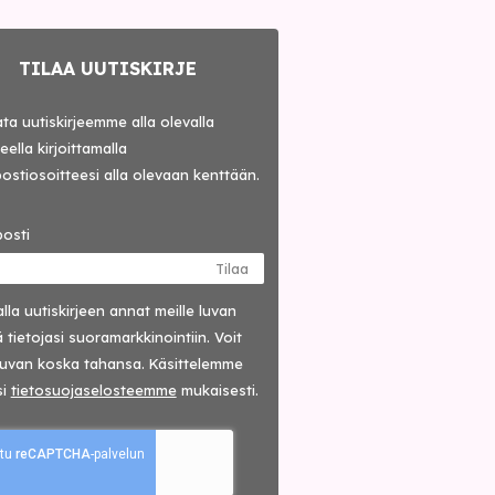
TILAA UUTISKIRJE
lata uutiskirjeemme alla olevalla
ella kirjoittamalla
ostiosoitteesi alla olevaan kenttään.
osti
Tilaa
lla uutis­kirjeen annat meille luvan
 tietojasi suora­markkinointiin. Voit
luvan koska tahansa. Käsittelemme
si
tieto­suoja­selosteemme
mukaisesti.