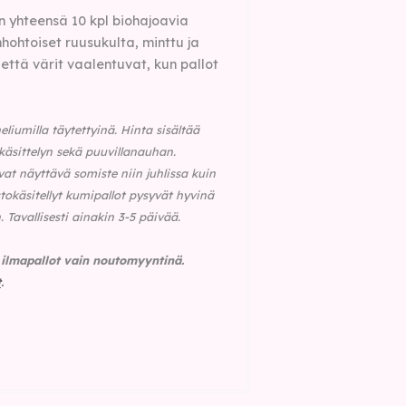
n yhteensä 10 kpl biohajoavia
nhohtoiset ruusukulta, minttu ja
että värit vaalentuvat, kun pallot
eliumilla täytettyinä.
Hinta sisältää
käsittelyn sekä puuvillanauhan.
 ovat näyttävä somiste niin juhlissa kuin
stokäsitellyt kumipallot pysyvät hyvinä
. Tavallisesti ainakin 3-5 päivää.
t ilmapallot vain noutomyyntinä.
t
.