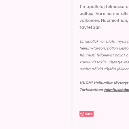
Ilmapallolajitelmassa o
palloja. Väreinä metalli
valkoinen. Huomioithan, 
täytetään.
Ilmapallot voi tilata myös h
helium-täytön, pallon kesto
Kauniisti leijailevat pallot
valokuvissakin. Täytetyt ke
useita päiviä täytön jälkeen
HUOM!
Heliumilla täytety
Tarkistathan
toimitusehdo
Save