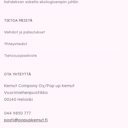
Kahdeksan askelta ekologisempiin juhliin
TIETOA MEISTÄ
Vaihdot ja palautukset
Yhteystiedot
Tietosuojaseloste
OTA YHTEYTTÄ
Kemut Company Oy/Pop up kemut
Vuorimiehenpuistikko
00140
Helsinki
044 9850 777
posti@popupkemut.fi