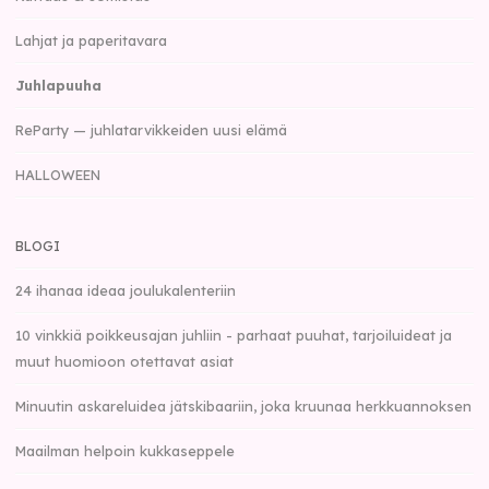
Lahjat ja paperitavara
Juhlapuuha
ReParty — juhlatarvikkeiden uusi elämä
HALLOWEEN
BLOGI
24 ihanaa ideaa joulukalenteriin
10 vinkkiä poikkeusajan juhliin - parhaat puuhat, tarjoiluideat ja
muut huomioon otettavat asiat
Minuutin askareluidea jätskibaariin, joka kruunaa herkkuannoksen
Maailman helpoin kukkaseppele