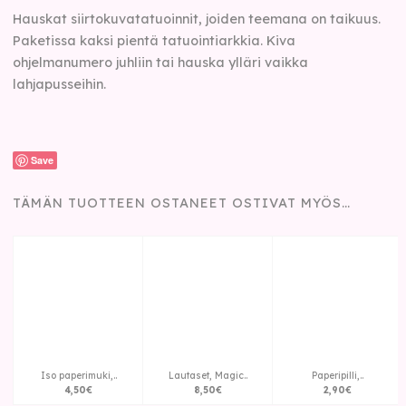
Hauskat siirtokuvatatuoinnit, joiden teemana on taikuus.
Paketissa kaksi pientä tatuointiarkkia. Kiva
ohjelmanumero juhliin tai hauska ylläri vaikka
lahjapusseihin.
Save
TÄMÄN TUOTTEEN OSTANEET OSTIVAT MYÖS…
Iso paperimuki,..
Lautaset, Magic..
Paperipilli,..
4
,
50
€
8
,
50
€
2
,
90
€