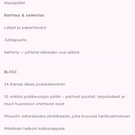
Kausijuhlat
Kattaus & somistus
Lahjat ja paperitavara
Juhlapuuha
ReParty — juhlatarvikkeiden uusi elämä
BLOGI
24 ihanaa ideaa joulukalenteriin
10 vinkkiä poikkeusajan juhliin - parhaat puuhat, tarjoiluideat ja
muut huomioon otettavat asiat
Minuutin askareluidea jätskibaariin, joka kruunaa herkkuannoksen
Maailman helpoin kukkaseppele