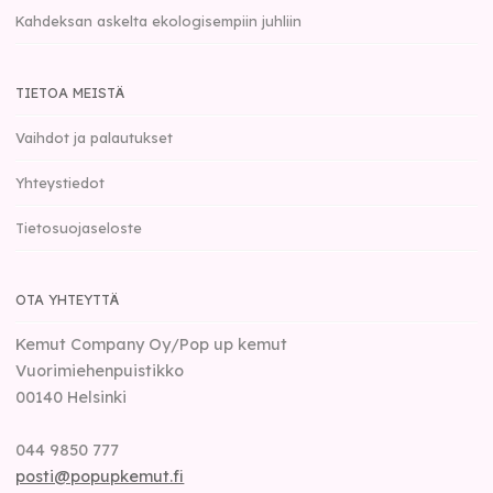
Kahdeksan askelta ekologisempiin juhliin
TIETOA MEISTÄ
Vaihdot ja palautukset
Yhteystiedot
Tietosuojaseloste
OTA YHTEYTTÄ
Kemut Company Oy/Pop up kemut
Vuorimiehenpuistikko
00140
Helsinki
044 9850 777
posti@popupkemut.fi