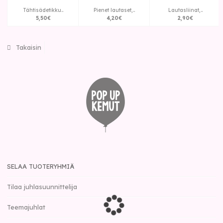
Tähtisädetikku..
Pienet lautaset,..
Lautasliinat,..
5
,
50
€
4
,
20
€
2
,
90
€
Takaisin
SELAA TUOTERYHMIÄ
Tilaa juhlasuunnittelija
Teemajuhlat