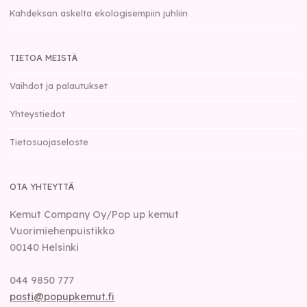
Kahdeksan askelta ekologisempiin juhliin
TIETOA MEISTÄ
Vaihdot ja palautukset
Yhteystiedot
Tietosuojaseloste
OTA YHTEYTTÄ
Kemut Company Oy/Pop up kemut
Vuorimiehenpuistikko
00140
Helsinki
044 9850 777
posti@popupkemut.fi