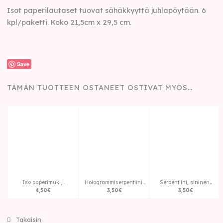
Isot paperilautaset tuovat sähäkkyyttä juhlapöytään. 6
kpl/paketti. Koko 21,5cm x 29,5 cm.
Save
TÄMÄN TUOTTEEN OSTANEET OSTIVAT MYÖS…
Iso paperimuki,..
Hologrammiserpentiini..
Serpentiini, sininen..
4
,
50
€
3
,
50
€
3
,
50
€
Takaisin