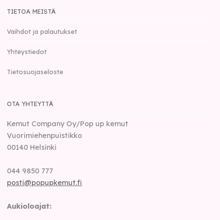
TIETOA MEISTÄ
Vaihdot ja palautukset
Yhteystiedot
Tietosuojaseloste
OTA YHTEYTTÄ
Kemut Company Oy/Pop up kemut
Vuorimiehenpuistikko
00140
Helsinki
044 9850 777
posti@popupkemut.fi
Aukioloajat: