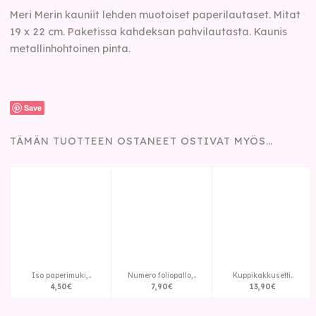
Meri Merin kauniit lehden muotoiset paperilautaset. Mitat
19 x 22 cm. Paketissa kahdeksan pahvilautasta. Kaunis
metallinhohtoinen pinta.
Save
TÄMÄN TUOTTEEN OSTANEET OSTIVAT MYÖS…
Iso paperimuki,..
Numero foliopallo,..
Kuppikakkusetti..
4
,
50
€
7
,
90
€
13
,
90
€