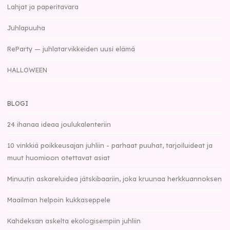
Lahjat ja paperitavara
Juhlapuuha
ReParty — juhlatarvikkeiden uusi elämä
HALLOWEEN
BLOGI
24 ihanaa ideaa joulukalenteriin
10 vinkkiä poikkeusajan juhliin - parhaat puuhat, tarjoiluideat ja
muut huomioon otettavat asiat
Minuutin askareluidea jätskibaariin, joka kruunaa herkkuannoksen
Maailman helpoin kukkaseppele
Kahdeksan askelta ekologisempiin juhliin