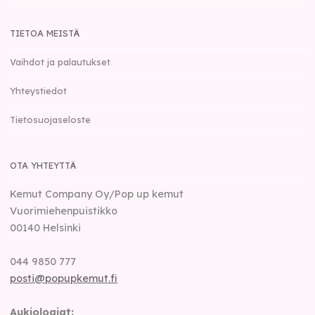
TIETOA MEISTÄ
Vaihdot ja palautukset
Yhteystiedot
Tietosuojaseloste
OTA YHTEYTTÄ
Kemut Company Oy/Pop up kemut
Vuorimiehenpuistikko
00140
Helsinki
044 9850 777
posti@popupkemut.fi
Aukioloajat: