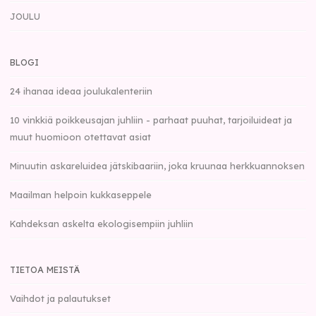
JOULU
BLOGI
24 ihanaa ideaa joulukalenteriin
10 vinkkiä poikkeusajan juhliin - parhaat puuhat, tarjoiluideat ja
muut huomioon otettavat asiat
Minuutin askareluidea jätskibaariin, joka kruunaa herkkuannoksen
Maailman helpoin kukkaseppele
Kahdeksan askelta ekologisempiin juhliin
TIETOA MEISTÄ
Vaihdot ja palautukset