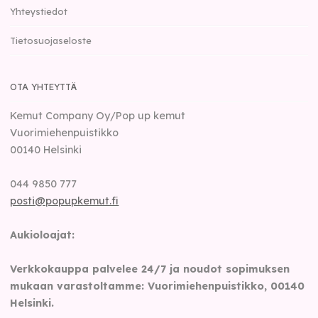
Yhteystiedot
Tietosuojaseloste
OTA YHTEYTTÄ
Kemut Company Oy/Pop up kemut
Vuorimiehenpuistikko
00140
Helsinki
044 9850 777
posti@popupkemut.fi
Aukioloajat:
Verkkokauppa palvelee 24/7 ja noudot sopimuksen
mukaan varastoltamme: Vuorimiehenpuistikko, 00140
Helsinki.