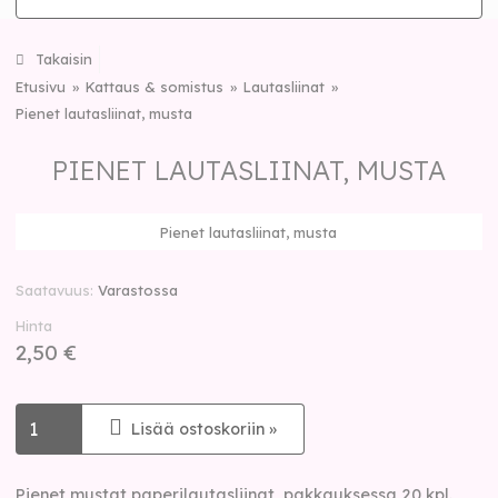
Takaisin
Etusivu
Kattaus & somistus
Lautasliinat
Pienet lautasliinat, musta
PIENET LAUTASLIINAT, MUSTA
Pienet lautasliinat, musta
Saatavuus
Varastossa
Hinta
2,50 €
Lisää ostoskoriin »
Pienet mustat paperilautasliinat, pakkauksessa 20 kpl.