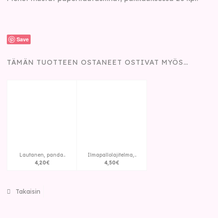
Save
TÄMÄN TUOTTEEN OSTANEET OSTIVAT MYÖS…
Lautanen, panda..
Ilmapallolajitelma,..
4
,
20
€
4
,
50
€
Takaisin