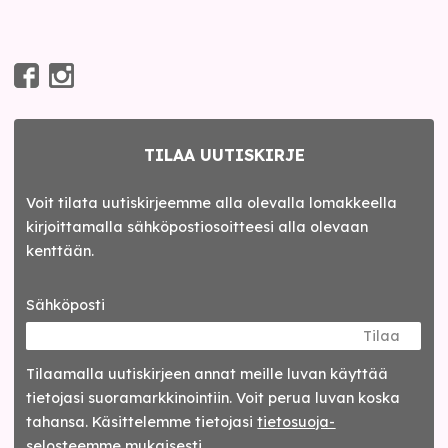
TILAA UUTISKIRJE
Voit tilata uutiskirjeemme alla olevalla lomakkeella
kirjoittamalla sähköpostiosoitteesi alla olevaan
kenttään.
Sähköposti
Tilaa
Tilaamalla uutis­kirjeen annat meille luvan käyttää
tietojasi suora­markkinointiin. Voit perua luvan koska
tahansa. Käsittelemme tietojasi
tieto­suoja­
selosteemme
mukaisesti.